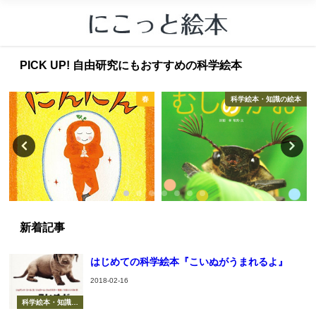
PICK UP! 自由研究にもおすすめの科学絵本
春
科学絵本・知識の絵本
新着記事
はじめての科学絵本『こいぬがうまれるよ』
2018-02-16
科学絵本・知識の
絵本