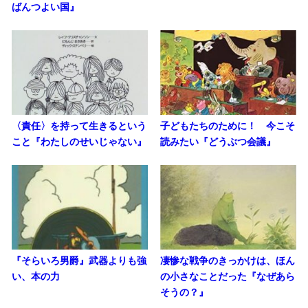
ばんつよい国』
〈責任〉を持って生きるという
子どもたちのために！ 今こそ
こと『わたしのせいじゃない』
読みたい『どうぶつ会議』
『そらいろ男爵』武器よりも強
凄惨な戦争のきっかけは、ほん
い、本の力
の小さなことだった『なぜあら
そうの？』