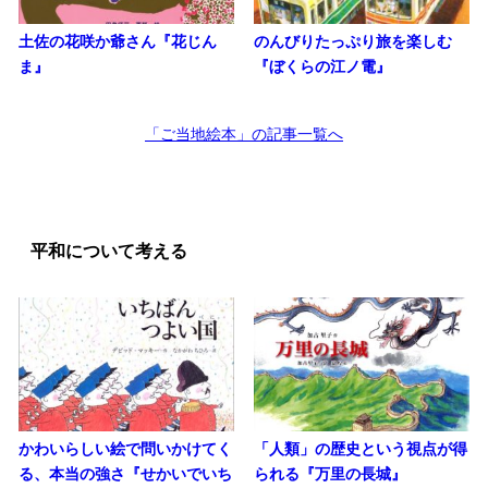
土佐の花咲か爺さん『花じん
のんびりたっぷり旅を楽しむ
ま』
『ぼくらの江ノ電』
「ご当地絵本」の記事一覧へ
平和について考える
かわいらしい絵で問いかけてく
「人類」の歴史という視点が得
る、本当の強さ『せかいでいち
られる『万里の長城』