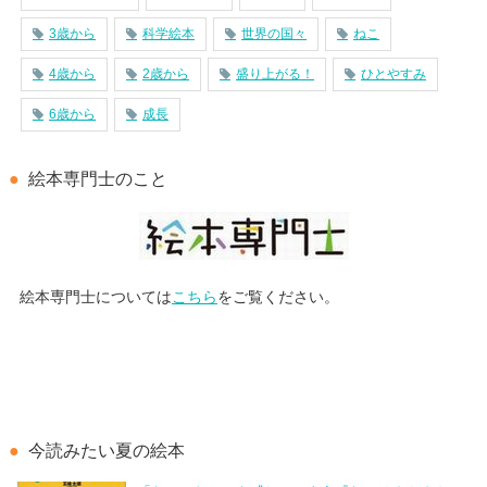
3歳から
科学絵本
世界の国々
ねこ
4歳から
2歳から
盛り上がる！
ひとやすみ
6歳から
成長
絵本専門士のこと
絵本専門士については
こちら
をご覧ください。
今読みたい夏の絵本