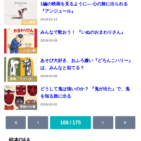
1編の映画を見るように― 心の旅に出られる
『アンジュール』
2018-02-13
心と身体
みんなで歌おう！ 『いぬのおまわりさん』
2018-02-09
ことばと数
あそび大好き、おふろ嫌い『どろんこハリー』
は、みんなと似てる？
2018-02-06
冒険・ファンタジ
ー
どうして鬼は強いのか？ 『鬼が出た』で、鬼
を知る旅に出る
2018-02-02
季節の行事
168 / 175
絵本Q&A