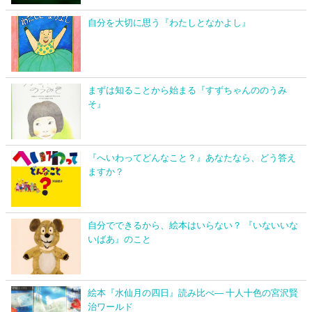
自分を大切に思う『わたしとなかよし』
まずは知ることから始まる『すずちゃんののうみ
そ』
『へいわってどんなこと？』あなたなら、どう答え
ますか？
自分でできるから、絵本はいらない？ 『いないいな
いばあ』のこと
絵本『水仙月の四日』読み比べ― 十人十色の宮沢賢
治ワールド