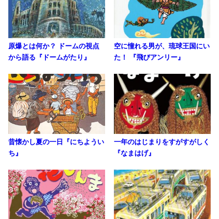
原爆とは何か？ ドームの視点
空に憧れる男が、琉球王国にい
から語る『ドームがたり』
た！ 『飛びアンリー』
昔懐かし夏の一日『にちようい
一年のはじまりをすがすがしく
ち』
『なまはげ』