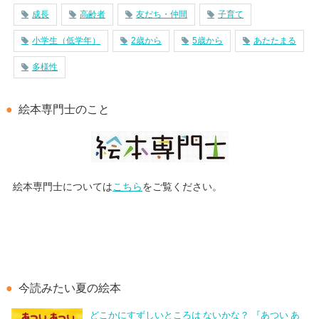
成長
高齢者
友だち・仲間
子育て
小学生（低学年）
2歳から
5歳から
あたたまる
多様性
絵本専門士のこと
絵本専門士については
こちら
をご覧ください。
今読みたい夏の絵本
どこかにすずしいところは ないかな？ 『あつい あ