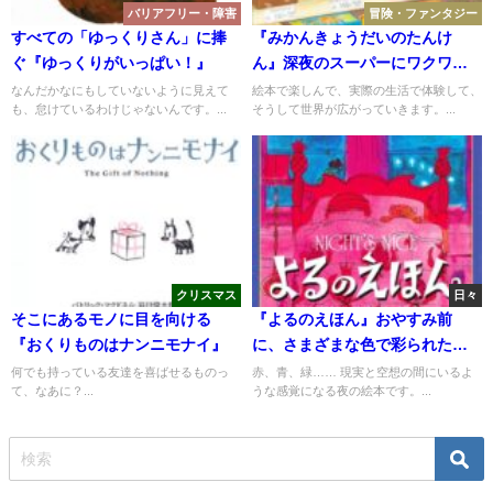
バリアフリー・障害
冒険・ファンタジー
すべての「ゆっくりさん」に捧
『みかんきょうだいのたんけ
ぐ『ゆっくりがいっぱい！』
ん』深夜のスーパーにワクワ
ク！
なんだかなにもしていないように見えて
絵本で楽しんで、実際の生活で体験して、
も、怠けているわけじゃないんです。...
そうして世界が広がっていきます。...
クリスマス
日々
そこにあるモノに目を向ける
『よるのえほん』おやすみ前
『おくりものはナンニモナイ』
に、さまざまな色で彩られた夜
の世界を
何でも持っている友達を喜ばせるものっ
赤、青、緑…… 現実と空想の間にいるよ
て、なあに？...
うな感覚になる夜の絵本です。...