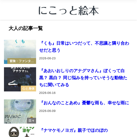
大人の記事一覧
『くも』日常はいつだって、不思議と隣り合わ
せだと思う
2026-06-23
冒険・ファンタジ
ー
『あおいおしりのアナグマさん』ぼくって白
黒？ 黒白？ 同じ悩みを持っていそうな動物た
ちに聞いてみる
心と身体
2026-06-16
『おんなのことあめ』憂鬱な雨も、幸せな雨に
2026-06-09
日々
『ナマケモノヨガ』親子でほのぼの