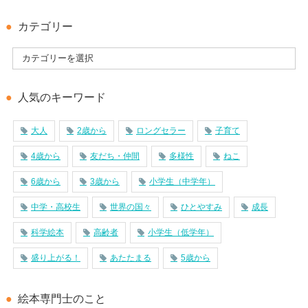
カテゴリー
人気のキーワード
大人
2歳から
ロングセラー
子育て
4歳から
友だち・仲間
多様性
ねこ
6歳から
3歳から
小学生（中学年）
中学・高校生
世界の国々
ひとやすみ
成長
科学絵本
高齢者
小学生（低学年）
盛り上がる！
あたたまる
5歳から
絵本専門士のこと