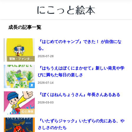
成長の記事一覧
『はじめてのキャンプ』できた！ が自信にな
る。
2026-07-28
冒険・ファンタジ
ー
『はちうえはぼくにまかせて』新しい発見や学
びに満ちた毎日の楽しさ
2026-07-14
夏
『ぼくはねんちょうさん』年長さんあるある
2026-03-03
心と身体
『いたずらジャック』いたずらの先にある、や
さしさのかたち