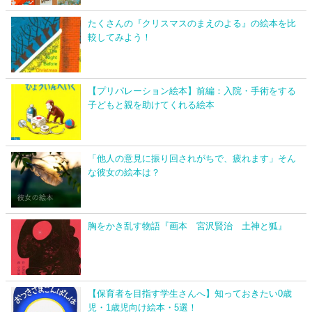
たくさんの『クリスマスのまえのよる』の絵本を比
較してみよう！
【プリパレーション絵本】前編：入院・手術をする
子どもと親を助けてくれる絵本
「他人の意見に振り回されがちで、疲れます」そん
な彼女の絵本は？
胸をかき乱す物語『画本 宮沢賢治 土神と狐』
【保育者を目指す学生さんへ】知っておきたい0歳
児・1歳児向け絵本・5選！