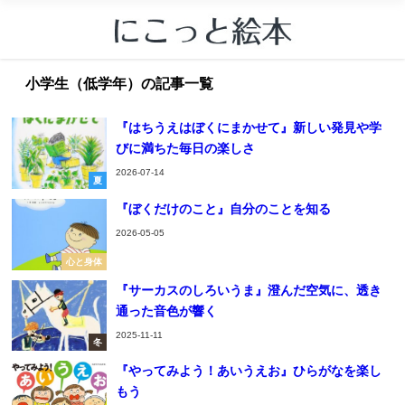
小学生（低学年）の記事一覧
『はちうえはぼくにまかせて』新しい発見や学
びに満ちた毎日の楽しさ
2026-07-14
夏
『ぼくだけのこと』自分のことを知る
2026-05-05
心と身体
『サーカスのしろいうま』澄んだ空気に、透き
通った音色が響く
2025-11-11
冬
『やってみよう！あいうえお』ひらがなを楽し
もう