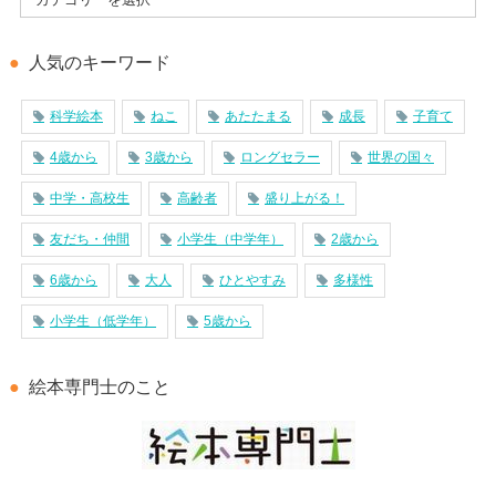
人気のキーワード
科学絵本
ねこ
あたたまる
成長
子育て
4歳から
3歳から
ロングセラー
世界の国々
中学・高校生
高齢者
盛り上がる！
友だち・仲間
小学生（中学年）
2歳から
6歳から
大人
ひとやすみ
多様性
小学生（低学年）
5歳から
絵本専門士のこと