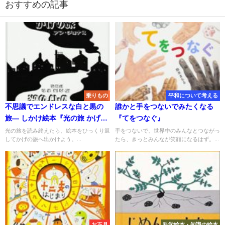
おすすめの記事
乗りもの
平和について考える
不思議でエンドレスな白と黒の
誰かと手をつないでみたくなる
旅― しかけ絵本『光の旅 かげの
『てをつなぐ』
旅』
光の旅を読み終えたら、絵本をひっくり返
手をつないで、世界中のみんなとつながっ
してかげの旅へ出かけよう。...
たら、きっとみんなが笑顔になるはず。...
お正月
科学絵本・知識の絵本