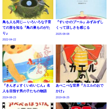
鳥も人も同じ― いろいろな子育
『すいかのプール』みずみずし
ての形を知る『鳥の巣ものがた
くって涼しさを感じる
り』
2025-08-08
2022-04-22
『きんぎょすくいめいじん』名
あべこべな世界『カエルのおで
人を目指す男の子たちの物語
かけ』
2024-08-23
2019-06-25