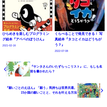
ひらめきを楽しむプログラミン
くらべることで発見できる！ 写
グ絵本『アベベのぼうけん』
真絵本『タコとイカはどうちが
う？』
2021-02-16
2022-07-08
『サンタさんのいたずらっこリスト』 に、もしも名
前を書かれたら？
『願いごとのえほん』「願う」気持ちは世界共通。
15か国の願いごとと、それを叶える方法