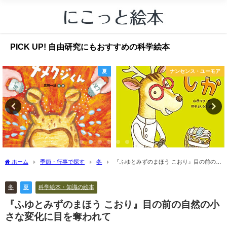
PICK UP! 自由研究にもおすすめの科学絵本
夏
ナンセンス・ユーモア
ホーム
季節・行事で探す
冬
『ふゆとみずのまほう こおり』目の前の自
然の小さな変化に目を奪われて
冬
夏
科学絵本・知識の絵本
『ふゆとみずのまほう こおり』目の前の自然の小
さな変化に目を奪われて