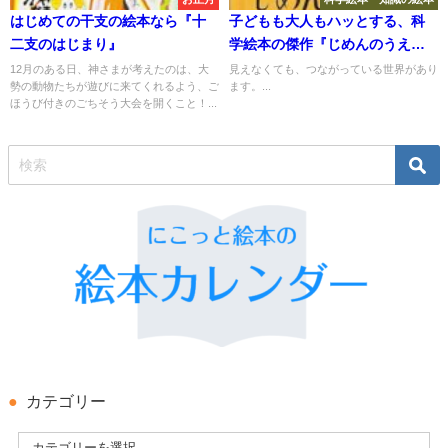
はじめての干支の絵本なら『十
子どもも大人もハッとする、科
二支のはじまり』
学絵本の傑作『じめんのうえと
じめんのした』
12月のある日、神さまが考えたのは、大
見えなくても、つながっている世界があり
勢の動物たちが遊びに来てくれるよう、ご
ます。...
ほうび付きのごちそう大会を開くこと！...
カテゴリー