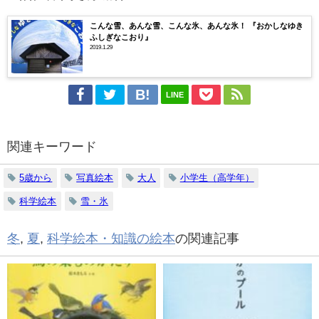
こんな雪、あんな雪、こんな氷、あんな氷！ 『おかしなゆき
ふしぎなこおり』
2019.1.29
LINE
関連キーワード
5歳から
写真絵本
大人
小学生（高学年）
科学絵本
雪・氷
冬
,
夏
,
科学絵本・知識の絵本
の関連記事