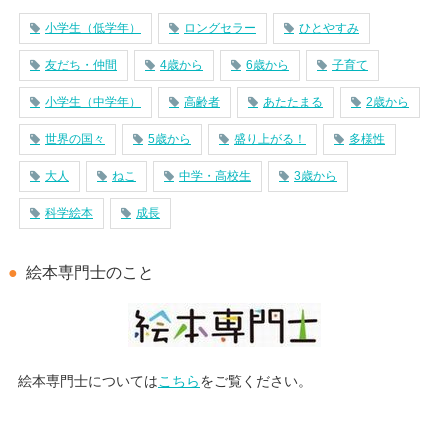
小学生（低学年）
ロングセラー
ひとやすみ
友だち・仲間
4歳から
6歳から
子育て
小学生（中学年）
高齢者
あたたまる
2歳から
世界の国々
5歳から
盛り上がる！
多様性
大人
ねこ
中学・高校生
3歳から
科学絵本
成長
絵本専門士のこと
絵本専門士については
こちら
をご覧ください。