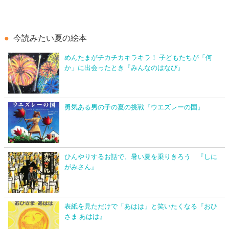
今読みたい夏の絵本
めんたまがチカチカキラキラ！ 子どもたちが「何
か」に出会ったとき『みんなのはなび』
勇気ある男の子の夏の挑戦『ウエズレーの国』
ひんやりするお話で、暑い夏を乗りきろう 『しに
がみさん』
表紙を見ただけで「あはは」と笑いたくなる『おひ
さま あはは』