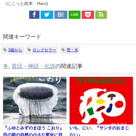
（にこっと絵本 Haru)
LINE
関連キーワード
3歳から
ロングセラー
雪・氷
冬
,
昔話・神話・伝説
の関連記事
『ふゆとみずのまほう こおり』
いち、にい、『サンタのおまじ
目の前の自然の小さな変化に目
ない』