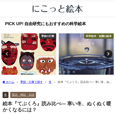
PICK UP! 自由研究にもおすすめの科学絵本
季節の行事
科学絵本・知識の絵本
ホーム
季節・行事で探す
冬
絵本『てぶくろ』読み比べ― 寒い冬、ぬく
ぬく暖かくなるには？
冬
昔話・神話・伝説
絵本『てぶくろ』読み比べ― 寒い冬、ぬくぬく暖
かくなるには？