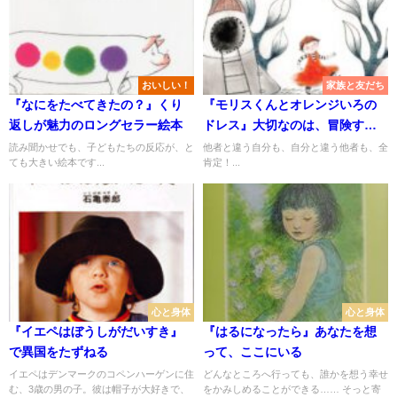
おいしい！
家族と友だち
『なにをたべてきたの？』くり
『モリスくんとオレンジいろの
返しが魅力のロングセラー絵本
ドレス』大切なのは、冒険する
気持ちがあるかってこと
読み聞かせでも、子どもたちの反応が、と
他者と違う自分も、自分と違う他者も、全
ても大きい絵本です...
肯定！...
心と身体
心と身体
『イエペはぼうしがだいすき』
『はるになったら』あなたを想
で異国をたずねる
って、ここにいる
イエペはデンマークのコペンハーゲンに住
どんなところへ行っても、誰かを想う幸せ
む、3歳の男の子。彼は帽子が大好きで、
をかみしめることができる…… そっと寄