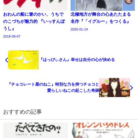
おわんの船に箸のかい、うちで
北極地方が舞台の心あたたまる
のこづちが魅力的 『いっすんぼ
名作『「イグルー」をつくる』
うし』
2020-01-14
2018-09-07
『はっぴぃさん』幸せは自分の心が決める
『チョコレート屋のねこ』特別な力を持つチョコと
愛らしいねこの起こした奇跡
おすすめの記事