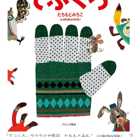
『てぶくろ』ウクライナ民話、たちもとみちこ（cokobockle）、ブ