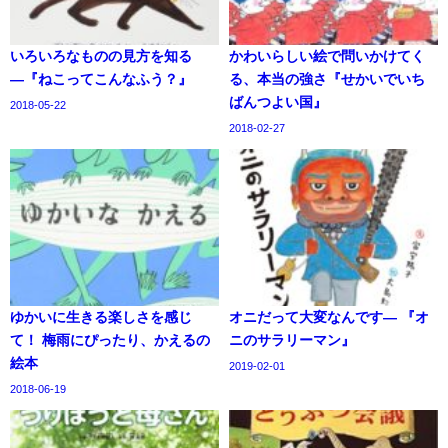
いろいろなものの見方を知る
かわいらしい絵で問いかけてく
―『ねこってこんなふう？』
る、本当の強さ『せかいでいち
ばんつよい国』
2018-05-22
2018-02-27
ゆかいに生きる楽しさを感じ
オニだって大変なんです― 『オ
て！ 梅雨にぴったり、かえるの
ニのサラリーマン』
絵本
2019-02-01
2018-06-19