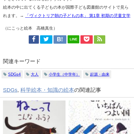
絵本の中に出てくる子どもの本が国際子ども図書館のサイトで見ら
れます。→
「ヴィクトリア朝の子どもの本」 第1章 初期の児童文学
（にこっと絵本 高橋真生）
LINE
関連キーワード
SDGs4
大人
小学生（中学年）
起源・由来
SDGs
,
科学絵本・知識の絵本
の関連記事