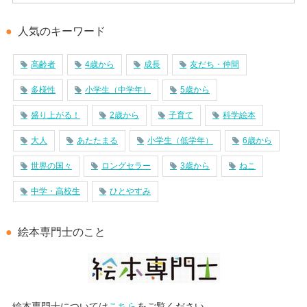
人気のキーワード
高齢者
4歳から
成長
友だち・仲間
多様性
小学生（中学年）
5歳から
盛り上がる！
2歳から
子育て
科学絵本
大人
あたたまる
小学生（低学年）
6歳から
世界の国々
ロングセラー
3歳から
ねこ
中学・高校生
ひとやすみ
絵本専門士のこと
絵本専門士については
こちら
をご覧ください。