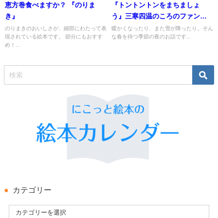
恵方巻食べますか？ 『のりま
『トントントンをまちましょ
き』
う』三寒四温のころのファンタ
ジー
のりまきのおいしさが、細部にわたって表
暖かくなったり、また雪が降ったり。そん
現されている絵本です。 節分にもおすす
な春を待つ季節の夜のお話です...
め！...
カテゴリー