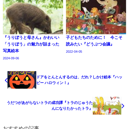
『うりぼうと母さん』かわいい
子どもたちのために！ 今こそ
「うりぼう」の魅力が詰まった
読みたい『どうぶつ会議』
写真絵本
2022-04-05
2024-09-06
ドアをとんとんするのは、だれ？しかけ絵本『ハッ
ピー ハロウィン！』
うだつがあがらないトラの成功譚『トラのじゅうた
んになりたかったトラ』
おすすめの記事