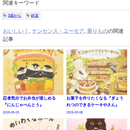
関連キーワード
3歳から
鉄道
おいしい！
,
ナンセンス・ユーモア
,
乗りもの
の関連
記事
忍者気分でお弁当が楽しめる
お菓子を作りたくなる『ぎょう
『にんじゃべんとう』
れつのできるケーキやさん』
2019-05-03
2019-03-08