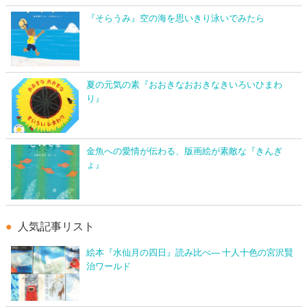
『そらうみ』空の海を思いきり泳いでみたら
夏の元気の素『おおきなおおきなきいろいひまわ
り』
金魚への愛情が伝わる、版画絵が素敵な『きんぎ
ょ』
人気記事リスト
絵本『水仙月の四日』読み比べ― 十人十色の宮沢賢
治ワールド