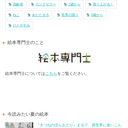
高齢者
ロングセラー
2歳から
盛り上がる！
ねこ
あたたまる
世界の国々
3歳から
ひとやすみ
絵本専門士のこと
絵本専門士については
こちら
をご覧ください。
今読みたい夏の絵本
『きつねのぼんおどり』まるで、異世界に迷いこん