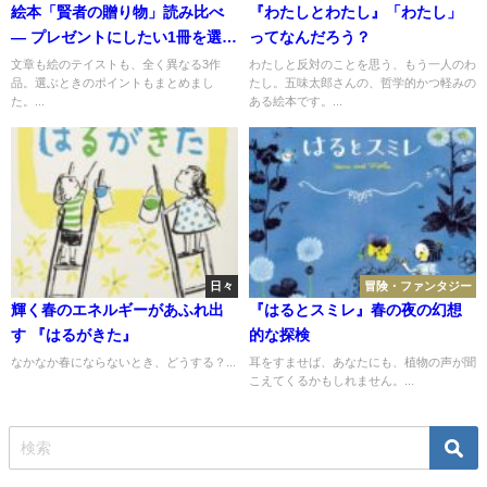
絵本「賢者の贈り物」読み比べ
『わたしとわたし』「わたし」
― プレゼントにしたい1冊を選ぼ
ってなんだろう？
う
文章も絵のテイストも、全く異なる3作
わたしと反対のことを思う、もう一人のわ
品。選ぶときのポイントもまとめまし
たし。五味太郎さんの、哲学的かつ軽みの
た。...
ある絵本です。...
日々
冒険・ファンタジー
輝く春のエネルギーがあふれ出
『はるとスミレ』春の夜の幻想
す 『はるがきた』
的な探検
なかなか春にならないとき、どうする？...
耳をすませば、あなたにも、植物の声が聞
こえてくるかもしれません。...