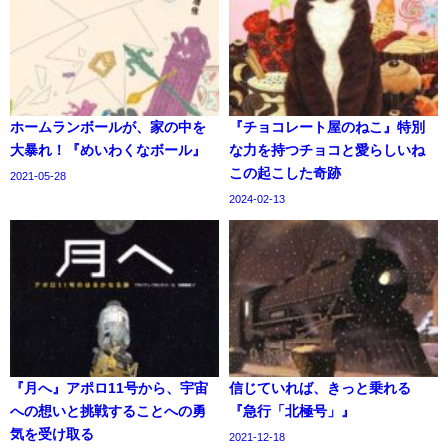
ホームランボールが、家の中を
『チョコレート屋のねこ』特別
大暴れ！『めいわくなボール』
な力を持つチョコと愛らしいね
この起こした奇跡
2021-05-28
2024-02-13
『月へ』アポロ11号から、宇宙
信じていれば、きっと乗れる
への想いと挑戦することへの勇
『急行「北極号」』
気を受け取る
2021-12-18