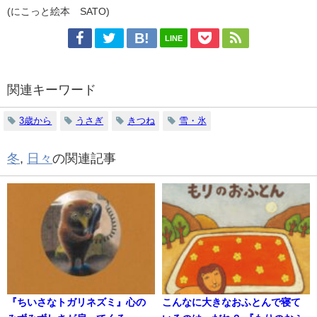
(にこっと絵本 SATO)
LINE
関連キーワード
3歳から
うさぎ
きつね
雪・氷
冬
,
日々
の関連記事
『ちいさなトガリネズミ』心の
こんなに大きなおふとんで寝て