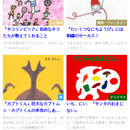
心と身体
冒険・ファンタジー
『ネコリンピック』自由なネコ
『たいくつなにちようび』には
たちが教えてくれること
刺繍のサーカス！
ネコが主役のネコリンピック、そのたった
つまらなかったら、自分で楽しいことをつ
一つのルールとは？...
くり出そう！...
夏
クリスマス
『カブトくん』巨大なカブトム
いち、にい、『サンタのおまじ
シ・カブトくんの本当のしあわ
ない』
せとは……？
巨大なカブトムシの「カブトくん」と、幼
子どもの苦手な野菜が「ちょきちょきぱち
虫の頃にカブトくんを見つけて育てた「こ
ん」で意外なものに大変身！ 切り絵が楽
んちゃん」との友情物語です。...
しい絵本です。...