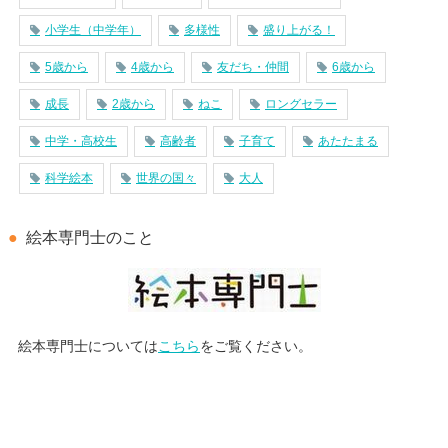
小学生（中学年）
多様性
盛り上がる！
5歳から
4歳から
友だち・仲間
6歳から
成長
2歳から
ねこ
ロングセラー
中学・高校生
高齢者
子育て
あたたまる
科学絵本
世界の国々
大人
絵本専門士のこと
絵本専門士については
こちら
をご覧ください。