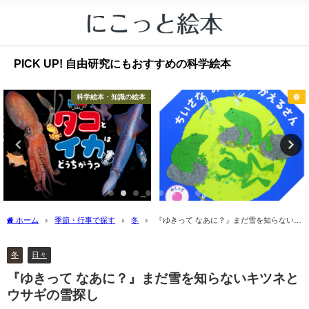
PICK UP! 自由研究にもおすすめの科学絵本
科学絵本・知識の絵本
春
ホーム
季節・行事で探す
冬
『ゆきって なあに？』まだ雪を知らないキ
ツネとウサギの雪探し
冬
日々
『ゆきって なあに？』まだ雪を知らないキツネと
ウサギの雪探し