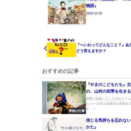
物語』
2020-11-03
『へいわってどんなこと？』あ
どう答えますか？
おすすめの記事
『やまのこどもたち』
の、山村の四季を生き
実際に経験したことはなくて
しい― 日本の原風景を堪能す
す。...
季節の行事
信じる気持ちを忘れな
かた』