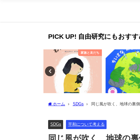
PICK UP! 自由研究にもお
家族と友だち
春
ホーム
SDGs
同じ風が吹く、地球の裏側
SDGs
平和について考える
同じ風が吹く、地球の裏