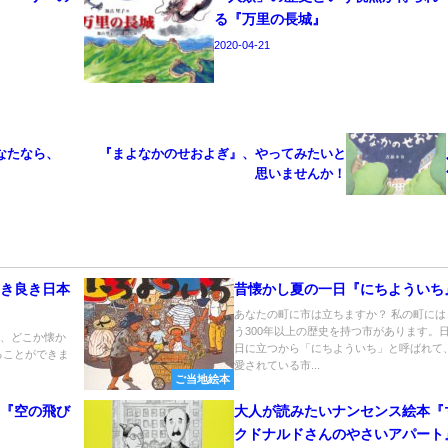
る『万里の長城』
2020-04-21
なたなら、
『まよなかのせおよぎ』、やってみたいと
思いませんか！
古き良き日本
昔懐かし夏の一日『にちよういち
る
あなたの町に市は立ちますか？ 私の町には
う300年以上の歴史を持つ市があります。
も、どこか懐か
日に立つから「にちよういち」と呼ばれて
ることができま
愛されている市...
ご当地絵本
い『空の飛び
大人が読みたいナンセンス絵本『
クドナルドさんのやさいアパート