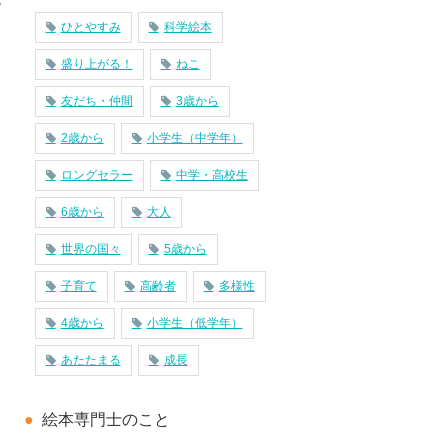
ひとやすみ
科学絵本
盛り上がる！
ねこ
友だち・仲間
3歳から
2歳から
小学生（中学年）
ロングセラー
中学・高校生
6歳から
大人
世界の国々
5歳から
子育て
高齢者
多様性
4歳から
小学生（低学年）
あたたまる
成長
絵本専門士のこと