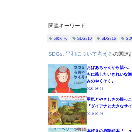
関連キーワード
5歳から
SDGs10
SDGs16
SD
SDGs
,
平和について考える
の関連
おばあちゃんから親へ
もに残したいきれいな
みのやくそく』
2021-08-24
勇気とやさしさの根っ
『ダイアナと大きなサ
2019-02-26
本好きの必読絵本『ニ