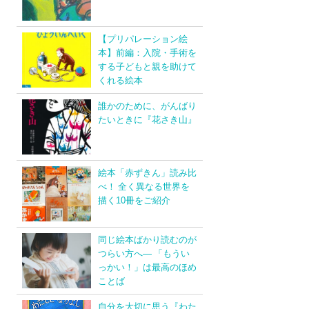
【プリパレーション絵
本】前編：入院・手術を
する子どもと親を助けて
くれる絵本
誰かのために、がんばり
たいときに『花さき山』
絵本「赤ずきん」読み比
べ！ 全く異なる世界を
描く10冊をご紹介
同じ絵本ばかり読むのが
つらい方へ― 「もうい
っかい！」は最高のほめ
ことば
自分を大切に思う『わた