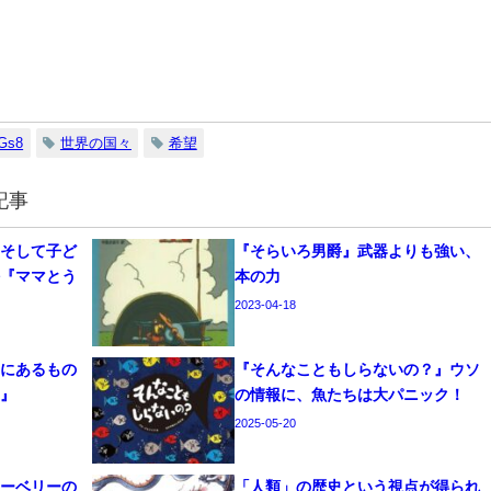
Gs8
世界の国々
希望
記事
、そして子ど
『そらいろ男爵』武器よりも強い、
海『ママとう
本の力
2023-04-18
こにあるもの
『そんなこともしらないの？』ウソ
イ』
の情報に、魚たちは大パニック！
2025-05-20
ューベリーの
「人類」の歴史という視点が得られ