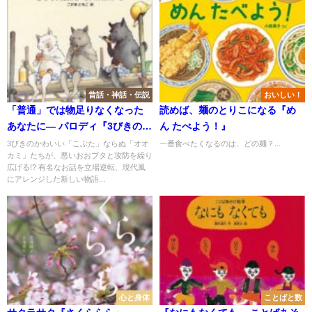
昔話・神話・伝説
おいしい！
「普通」では物足りなくなった
読めば、麺のとりこになる『め
あなたに― パロディ『3びきのか
ん たべよう！』
わいいオオカミ』
3びきのかわいい「こぶた」ならぬ「オオ
一番食べたくなるのは、どの麺？...
カミ」たちが、悪いおおブタと攻防を繰り
広げる!? 有名なお話を立場逆転、現代風
にアレンジした新しい物語...
心と身体
ことばと数