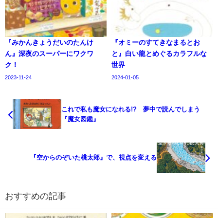
『みかんきょうだいのたんけ
『オミーのすてきなまるとお
ん』深夜のスーパーにワクワ
と』白い龍とめぐるカラフルな
ク！
世界
2023-11-24
2024-01-05
これで私も魔女になれる!? 夢中で読んでしまう
『魔女図鑑』
『空からのぞいた桃太郎』で、視点を変える
おすすめの記事