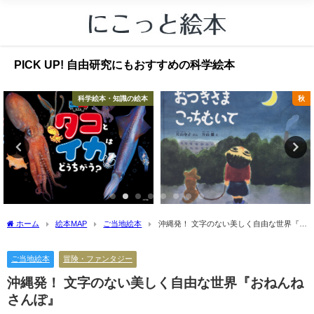
PICK UP! 自由研究にもおすすめの科学絵本
科学絵本・知識の絵本
秋
ホーム
絵本MAP
ご当地絵本
沖縄発！ 文字のない美しく自由な世界『お
ねんねさんぽ』
ご当地絵本
冒険・ファンタジー
沖縄発！ 文字のない美しく自由な世界『おねんね
さんぽ』