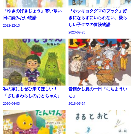
『ゆきのげきじょう』寒い寒い
『ホッキョクグマのプック』好
日に読みたい物語
きにならずにいられない、愛ら
しい子グマの冒険物語
2022-12-13
2023-07-25
私の家にもぜひ来てほしい！
昔懐かし夏の一日『にちようい
『ざしきわらしのおとちゃん』
ち』
2020-04-03
2018-07-24