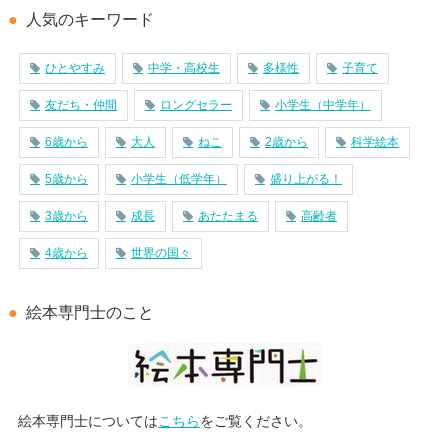
人気のキーワード
ひとやすみ
中学・高校生
多様性
子育て
友だち・仲間
ロングセラー
小学生（中学年）
6歳から
大人
ねこ
2歳から
科学絵本
5歳から
小学生（低学年）
盛り上がる！
3歳から
成長
あたたまる
高齢者
4歳から
世界の国々
絵本専門士のこと
絵本専門士については
こちら
をご覧ください。