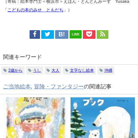
（寄稿：絵本専門士＜横浜市＞えほん・とんとんみーず Yusaka
「
こどもの本のみせ ともだち
」）
LINE
関連キーワード
2歳から
うし
大人
文字なし絵本
沖縄
ご当地絵本
,
冒険・ファンタジー
の関連記事