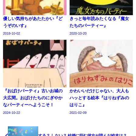
優しい気持ちがあたたかい『ど
きっと毎年読みたくなる『魔女
うぞのいす』
たちのパーティー』
2018-10-02
2020-10-20
『おばけパーティ』古いお城の
かわいいだけじゃない、大人も
大広間。おばけたちのにぎやか
ハッとする絵本『はりねずみの
なパーティーへようこそ！
はりこ』
2024-10-22
2021-02-09
する？ しない？ 結婚に悩む彼女が読んだ絵本は？