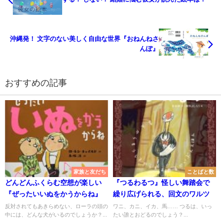
沖縄発！ 文字のない美しく自由な世界『おねんねさ
んぽ』
おすすめの記事
家族と友だち
ことばと数
どんどんふくらむ空想が楽しい
『つるわるつ』怪しい舞踏会で
『ぜったいいぬをかうからね』
繰り広げられる、回文のワルツ
反対されてもあきらめない、ローラの頭の
ワニ、カニ、イカ、馬…… つるは、いっ
中には、どんな犬がいるのでしょうか？...
たい誰とおどるのでしょう？...