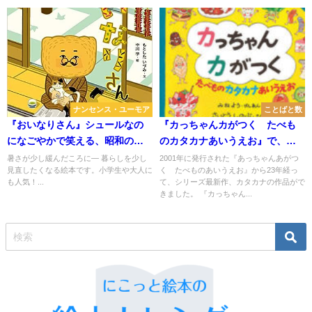
ナンセンス・ユーモア
ことばと数
『おいなりさん』シュールなの
『カっちゃんカがつく たべも
になごやかで笑える、昭和の香
のカタカナあいうえお』で、カ
りの脱力系絵本
タカナに親しもう
暑さが少し緩んだころに― 暮らしを少し
2001年に発行された『あっちゃんあがつ
見直したくなる絵本です。小学生や大人に
く たべものあいうえお』から23年経っ
も人気！...
て、シリーズ最新作、カタカナの作品がで
きました。 『カっちゃん...