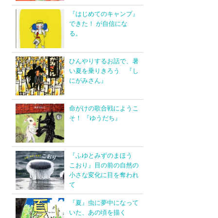
『はじめてのキャンプ』
できた！ が自信にな
る。
ひんやりするお話で、暑
い夏を乗りきろう 『し
にがみさん』
命がけの歌合戦にようこ
そ！ 『ゆうだち』
『ふゆとみずのまほう
こおり』目の前の自然の
小さな変化に目を奪われ
て
『夏』虫に夢中になって
いた、あの頃を描く