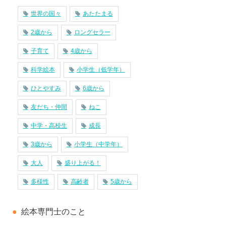
世界の国々
あたたまる
2歳から
ロングセラー
子育て
4歳から
科学絵本
小学生（低学年）
ひとやすみ
6歳から
友だち・仲間
ねこ
中学・高校生
成長
3歳から
小学生（中学年）
大人
盛り上がる！
多様性
高齢者
5歳から
絵本専門士のこと