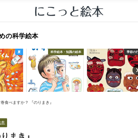
すすめの科学絵本
夏
科学絵本・知識の絵本
季節の
方巻食べますか？ 『のりまき』
絵本
のりまき』