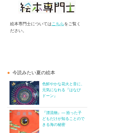
絵本専門士については
こちら
をご覧く
ださい。
今読みたい夏の絵本
色鮮やかな花火と音に、
元気になれる『はなび
ドーン』
『漂流物』― 拾った子
どもだけが知ることので
きる海の秘密