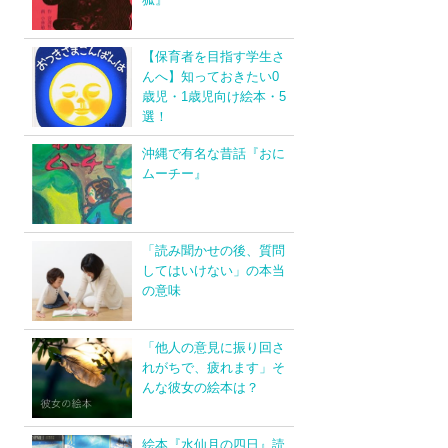
【保育者を目指す学生さ
んへ】知っておきたい0
歳児・1歳児向け絵本・5
選！
沖縄で有名な昔話『おに
ムーチー』
「読み聞かせの後、質問
してはいけない」の本当
の意味
「他人の意見に振り回さ
れがちで、疲れます」そ
んな彼女の絵本は？
絵本『水仙月の四日』読