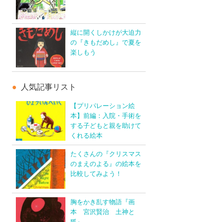
縦に開くしかけが大迫力
の『きもだめし』で夏を
楽しもう
人気記事リスト
【プリパレーション絵
本】前編：入院・手術を
する子どもと親を助けて
くれる絵本
たくさんの『クリスマス
のまえのよる』の絵本を
比較してみよう！
胸をかき乱す物語『画
本 宮沢賢治 土神と
狐』