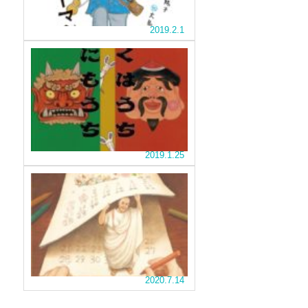
大
べ
ー
変
よ
ジ
2019.2.1
な
う！』
も、
ん
ふ
い
で
っ
つ
す
と
も
追
―
ぶ！
い
と
地
『オ
出
は
獄
ニ
す
違
づ
の
は
と
う
サ
ず
め
2019.1.25
視
ラ
の
の
点
リ
鬼
『カ
オ
で
を
ー
ニ
エ
節
家
マ
た
サ
「2
分
の
ン』
ち
月
ル
中
を
の
は
く
へ
楽
生
ど
ん
招
し
活
う
い
と
め
を、
し
て
2020.7.14
カ
の
る
て
し
レ
ぞ
『ふ
短
ま