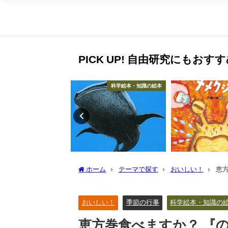
PICK UP! 自由研究にもお
科学絵本・知識の絵本
科学絵本・知識の絵本
ホーム
テーマで探す
おいしい！
恵
おいしい！
季節の行事
科学絵本・知識の
恵方巻食べますか？ 『