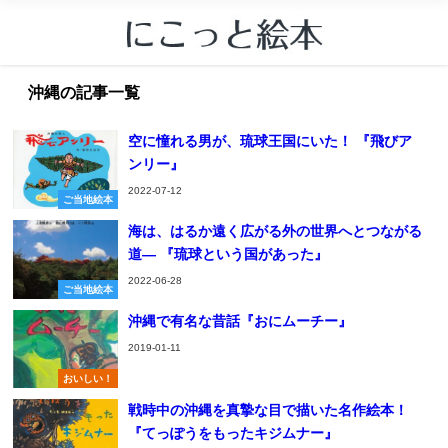
沖縄の記事一覧
空に憧れる男が、琉球王国にいた！ 『飛びア
ンリー』
2022-07-12
ご当地絵本
海は、はるか遠く広がる外の世界へとつながる
道― 『琉球という国があった』
2022-06-28
ご当地絵本
沖縄で有名な昔話『おにムーチー』
2019-01-11
おいしい！
戦時中の沖縄を真摯な目で描いた名作絵本！
『てっぽうをもったキジムナー』