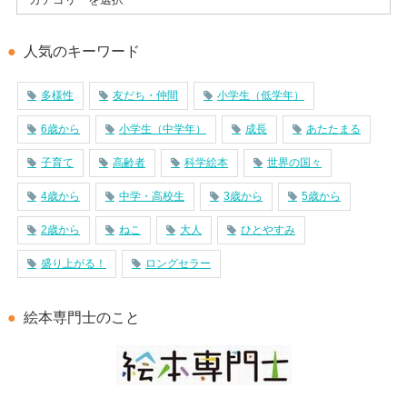
人気のキーワード
多様性
友だち・仲間
小学生（低学年）
6歳から
小学生（中学年）
成長
あたたまる
子育て
高齢者
科学絵本
世界の国々
4歳から
中学・高校生
3歳から
5歳から
2歳から
ねこ
大人
ひとやすみ
盛り上がる！
ロングセラー
絵本専門士のこと