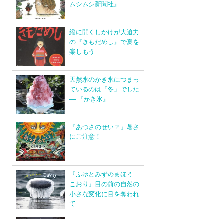
ムシムシ新聞社』
縦に開くしかけが大迫力
の『きもだめし』で夏を
楽しもう
天然氷のかき氷につまっ
ているのは「冬」でした
― 『かき氷』
『あつさのせい？』暑さ
にご注意！
『ふゆとみずのまほう
こおり』目の前の自然の
小さな変化に目を奪われ
て