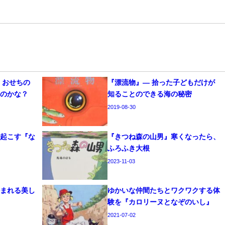
 おせちの
『漂流物』― 拾った子どもだけが
るのかな？
知ることのできる海の秘密
2019-08-30
り起こす『な
『きつね森の山男』寒くなったら、
ふろふき大根
2023-11-03
かまれる美し
ゆかいな仲間たちとワクワクする体
』
験を『カロリーヌとなぞのいし』
2021-07-02