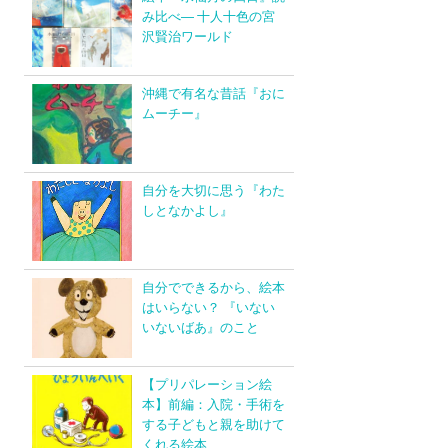
み比べ― 十人十色の宮
沢賢治ワールド
沖縄で有名な昔話『おに
ムーチー』
自分を大切に思う『わた
しとなかよし』
自分でできるから、絵本
はいらない？ 『いない
いないばあ』のこと
【プリパレーション絵
本】前編：入院・手術を
する子どもと親を助けて
くれる絵本