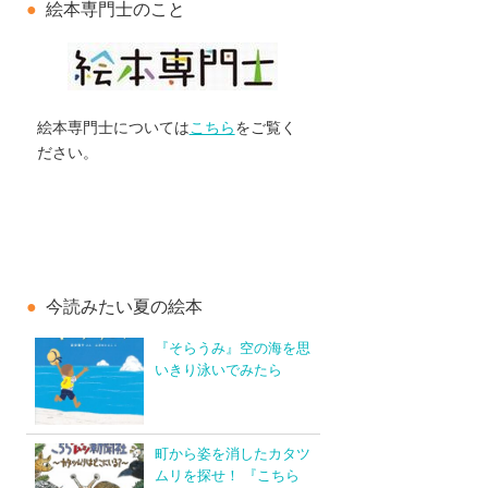
絵本専門士のこと
絵本専門士については
こちら
をご覧く
ださい。
今読みたい夏の絵本
『そらうみ』空の海を思
いきり泳いでみたら
町から姿を消したカタツ
ムリを探せ！ 『こちら