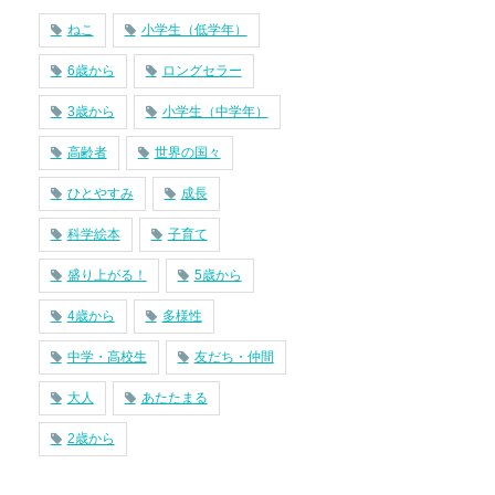
ねこ
小学生（低学年）
6歳から
ロングセラー
3歳から
小学生（中学年）
高齢者
世界の国々
ひとやすみ
成長
科学絵本
子育て
盛り上がる！
5歳から
4歳から
多様性
中学・高校生
友だち・仲間
大人
あたたまる
2歳から