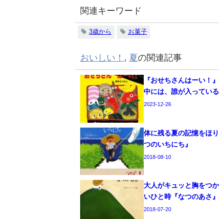
関連キーワード
3歳から
お菓子
おいしい！
,
夏
の関連記事
『おせちさんはーい！』
中には、誰が入ってい
2023-12-26
体に残る夏の記憶をほ
つのいちにち』
2018-08-10
大人がキュッと胸をつ
いひと時『なつのあさ
2018-07-20