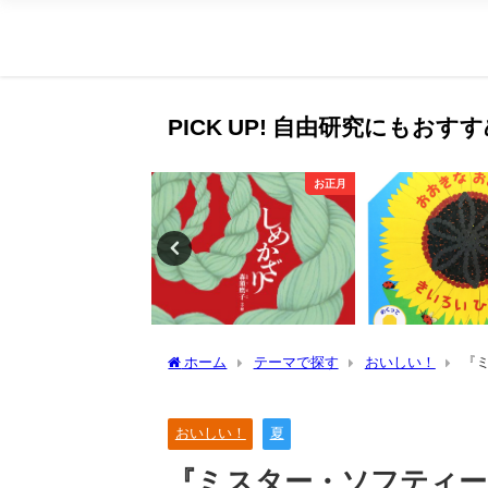
PICK UP! 自由研究にもお
科学絵本・知識の絵本
お正月
ホーム
テーマで探す
おいしい！
『
おいしい！
夏
『ミスター・ソフティ