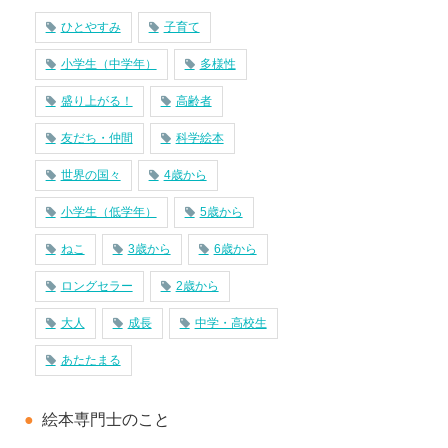
ひとやすみ
子育て
小学生（中学年）
多様性
盛り上がる！
高齢者
友だち・仲間
科学絵本
世界の国々
4歳から
小学生（低学年）
5歳から
ねこ
3歳から
6歳から
ロングセラー
2歳から
大人
成長
中学・高校生
あたたまる
絵本専門士のこと