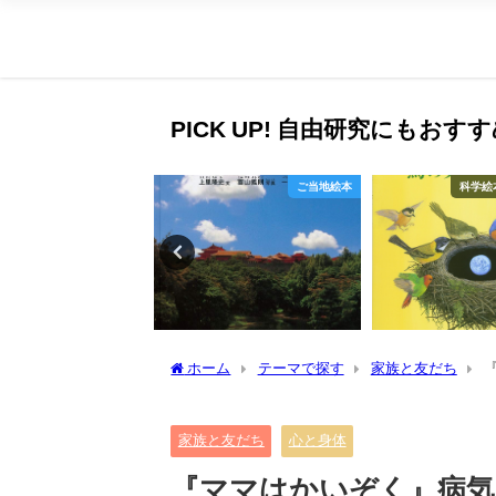
PICK UP! 自由研究にもお
冬
ご当地絵本
科学絵
ホーム
テーマで探す
家族と友だち
家族と友だち
心と身体
『ママはかいぞく』病気