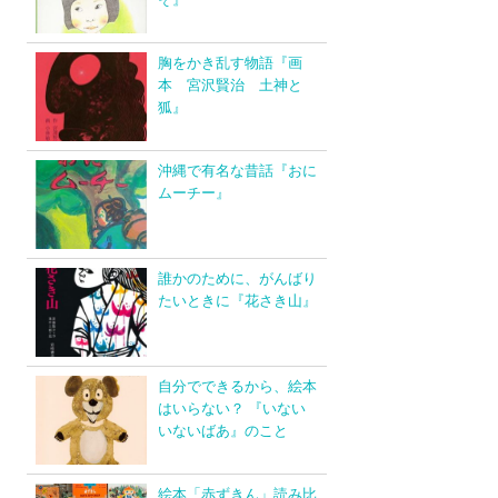
胸をかき乱す物語『画
本 宮沢賢治 土神と
狐』
沖縄で有名な昔話『おに
ムーチー』
誰かのために、がんばり
たいときに『花さき山』
自分でできるから、絵本
はいらない？ 『いない
いないばあ』のこと
絵本「赤ずきん」読み比