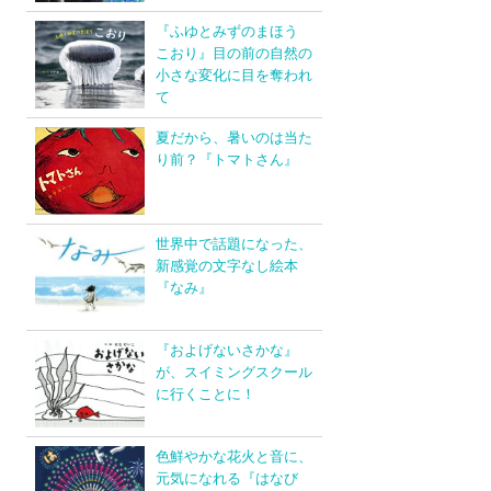
『ふゆとみずのまほう
こおり』目の前の自然の
小さな変化に目を奪われ
て
夏だから、暑いのは当た
り前？『トマトさん』
世界中で話題になった、
新感覚の文字なし絵本
『なみ』
『およげないさかな』
が、スイミングスクール
に行くことに！
色鮮やかな花火と音に、
元気になれる『はなび