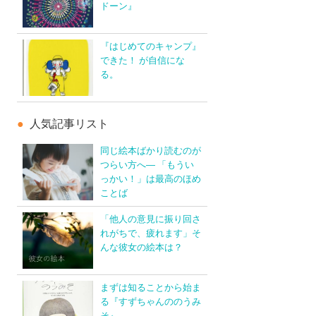
ドーン』
『はじめてのキャンプ』
できた！ が自信にな
る。
人気記事リスト
同じ絵本ばかり読むのが
つらい方へ― 「もうい
っかい！」は最高のほめ
ことば
「他人の意見に振り回さ
れがちで、疲れます」そ
んな彼女の絵本は？
まずは知ることから始ま
る『すずちゃんののうみ
そ』