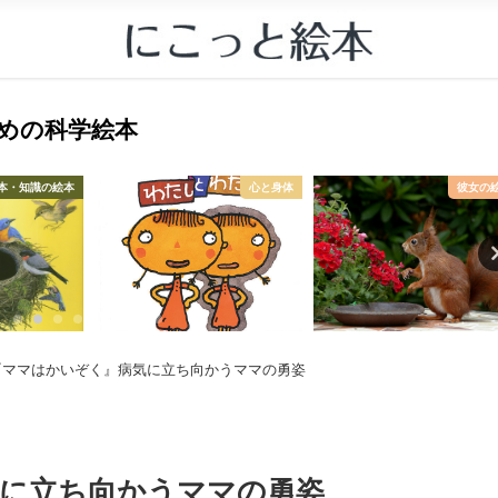
すすめの科学絵本
本・知識の絵本
心と身体
彼女の
『ママはかいぞく』病気に立ち向かうママの勇姿
に立ち向かうママの勇姿