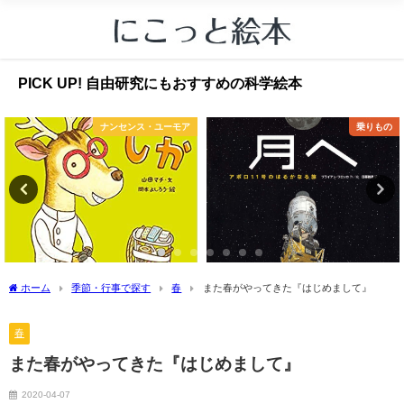
PICK UP! 自由研究にもおすすめの科学絵本
ナンセンス・ユーモア
乗りもの
ホーム
季節・行事で探す
春
また春がやってきた『はじめまして』
春
また春がやってきた『はじめまして』
2020-04-07