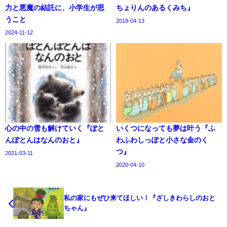
力と悪魔の結託に、小学生が思
ちょりんのあるくみち』
うこと
2018-04-13
2024-11-12
心の中の雪も解けていく『ぽと
いくつになっても夢は叶う『ふ
んぽとんはなんのおと』
わふわしっぽと小さな金のく
つ』
2021-03-11
2020-04-10
私の家にもぜひ来てほしい！『ざしきわらしのおと
ちゃん』