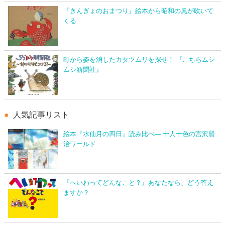
『きんぎょのおまつり』絵本から昭和の風が吹いて
くる
町から姿を消したカタツムリを探せ！ 『こちらムシ
ムシ新聞社』
人気記事リスト
絵本『水仙月の四日』読み比べ― 十人十色の宮沢賢
治ワールド
『へいわってどんなこと？』あなたなら、どう答え
ますか？