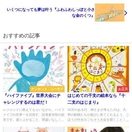
いくつになっても夢は叶う『ふわふわしっぽと小さ
な金のくつ』
おすすめの記事
ナンセンス・ユーモア
お正月
『ハイファイブ』世界大会にチ
はじめての干支の絵本なら『十
ャレンジするのは君だ！
二支のはじまり』
レジェンドに教えてもらいながら、ハイフ
12月のある日、神さまが考えたのは、大
ァイブの世界一を目指す、読者参加型の絵
勢の動物たちが遊びに来てくれるよう、ご
本です。盛り上がること、間違いなし！...
ほうび付きのごちそう大会を開くこと！...