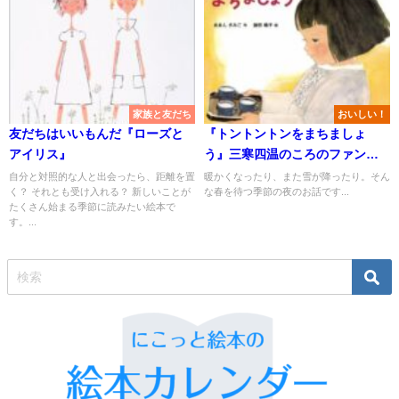
家族と友だち
おいしい！
友だちはいいもんだ『ローズと
『トントントンをまちましょ
アイリス』
う』三寒四温のころのファンタ
ジー
自分と対照的な人と出会ったら、距離を置
暖かくなったり、また雪が降ったり。そん
く？ それとも受け入れる？ 新しいことが
な春を待つ季節の夜のお話です...
たくさん始まる季節に読みたい絵本で
す。...