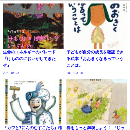
生命のエネルギーのパレード
子どもが自分の成長を確認でき
『けもののにおいがしてきた
る絵本『おおきくなるっていう
ぞ』
ことは』
2021-04-23
2019-03-18
『カワと7にんのむすこたち』権
春をもっと満喫しよう！ 『じっ