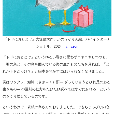
『トドにおとどけ』大塚健太作、かのうかりん絵、パイインターナ
ショナル、2024
amazon
「トドにおとどけ」というゆるい響きに思わずニヤニヤしつつも、
一羽の鳥と、その鳥を囲んでいる海の生きものたちを見れば、「ど
れがトドだっけ？」と絵本を開かずにはいられなくなりました。
実はワタクシ、鰭脚（ききゃく）類― ざっくり言うとひれ足のある
生きもの― の区別の仕方をたびたび調べてはすぐに忘れる、という
のをくり返しているのです。
というわけで、表紙の鳥さんのおすましした、でもちょっぴり内心
は焦っていそうでもあるこの顔に、ものすごく共感してしまったの