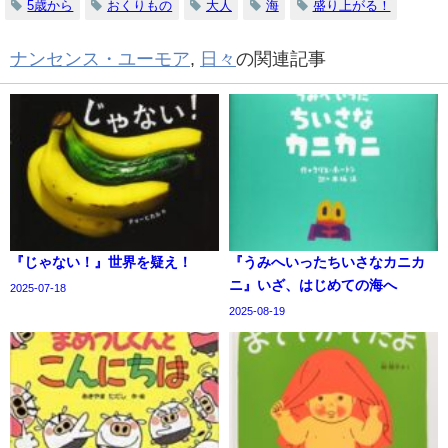
5歳から
おくりもの
大人
海
盛り上がる！
ナンセンス・ユーモア
,
日々
の関連記事
『じゃない！』世界を疑え！
『うみへいったちいさなカニカ
ニ』いざ、はじめての海へ
2025-07-18
2025-08-19