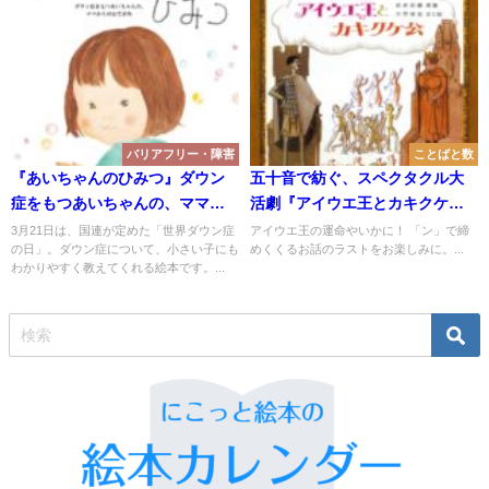
バリアフリー・障害
ことばと数
『あいちゃんのひみつ』ダウン
五十音で紡ぐ、スペクタクル大
症をもつあいちゃんの、ママか
活劇『アイウエ王とカキクケ
らのお手紙
公』
3月21日は、国連が定めた「世界ダウン症
アイウエ王の運命やいかに！ 「ン」で締
の日」。ダウン症について、小さい子にも
めくくるお話のラストをお楽しみに。...
わかりやすく教えてくれる絵本です。...