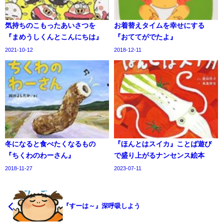
気持ちのこもったあいさつを
お着替えタイムを幸せにする
『まめうしくんとこんにちは』
『おててがでたよ』
2021-10-12
2018-12-11
冬になると食べたくなるもの
『ほんとはスイカ』ことば遊び
『ちくわのわーさん』
で盛り上がるナンセンス絵本
2018-11-27
2023-07-11
『すーは～』深呼吸しよう