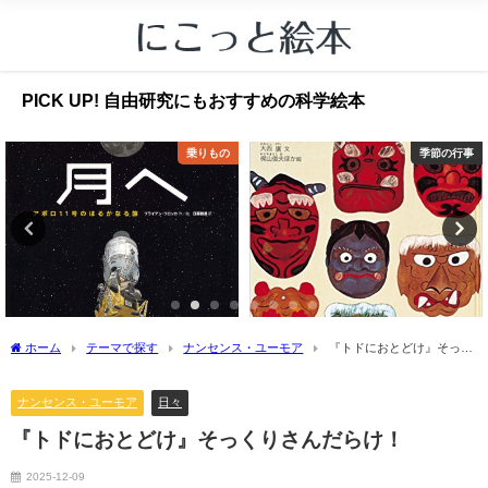
PICK UP! 自由研究にもおすすめの科学絵本
乗りもの
季節の行事
ホーム
テーマで探す
ナンセンス・ユーモア
『トドにおとどけ』そっく
りさんだらけ！
ナンセンス・ユーモア
日々
『トドにおとどけ』そっくりさんだらけ！
2025-12-09