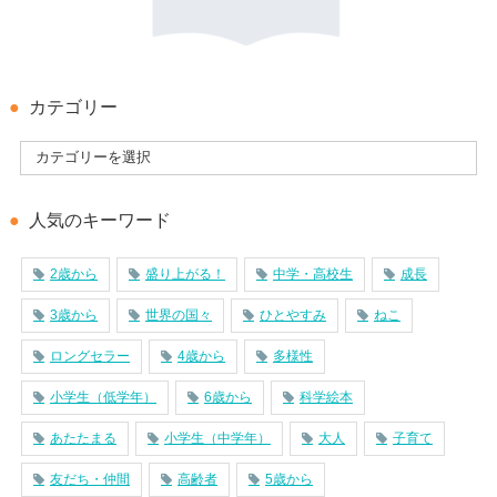
カテゴリー
人気のキーワード
2歳から
盛り上がる！
中学・高校生
成長
3歳から
世界の国々
ひとやすみ
ねこ
ロングセラー
4歳から
多様性
小学生（低学年）
6歳から
科学絵本
あたたまる
小学生（中学年）
大人
子育て
友だち・仲間
高齢者
5歳から