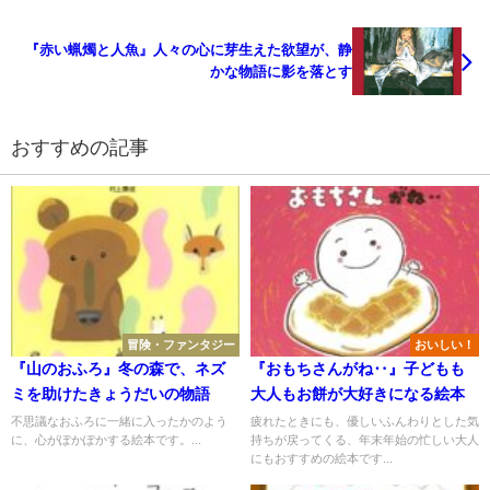
『赤い蝋燭と人魚』人々の心に芽生えた欲望が、静
かな物語に影を落とす
おすすめの記事
冒険・ファンタジー
おいしい！
『山のおふろ』冬の森で、ネズ
『おもちさんがね‥』子どもも
ミを助けたきょうだいの物語
大人もお餅が大好きになる絵本
不思議なおふろに一緒に入ったかのよう
疲れたときにも、優しいふんわりとした気
に、心がぽかぽかする絵本です。...
持ちが戻ってくる、年末年始の忙しい大人
にもおすすめの絵本です...