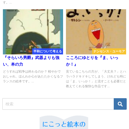
す。...
平和について考える
ナンセンス・ユーモア
『そらいろ男爵』武器よりも強
こころにゆとりを『ま、いっ
い、本の力
か！』
どうすれば戦争は終わるのか？ 軽やかで
見ているこちらの方が、「大丈夫？」とハ
おしゃれ、ほんわか心があたたかくなるフ
ラハラドキドキしてしまう、けれども時に
ランスの絵本です。...
は「ま、いっか！」と流すことも必要だと
教えてくれる愉快な作品です...