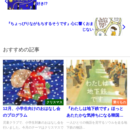
好き!?
『ちょっぴりながもちするそうです』心に響くおま
じない
おすすめの記事
クリスマス
乗りもの
12月、小学生向けのおはなし会
『わたしは地下鉄です』ほっと
のプログラム
あたたかな気持ちになる韓国の
絵本
児童クラブで、小学生対象のおはなし会を
一人ひとりの物語を見守るソウルを走る地
行いました。今月のテーマはクリスマスで
下鉄の物語...