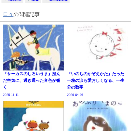
日々
の関連記事
『サーカスのしろいうま』澄ん
『いのちのかぞえかた』たった
だ空気に、透き通った音色が響
一粒の涙も愛おしくなる、一生
く
分の数字
2025-11-11
2026-04-07