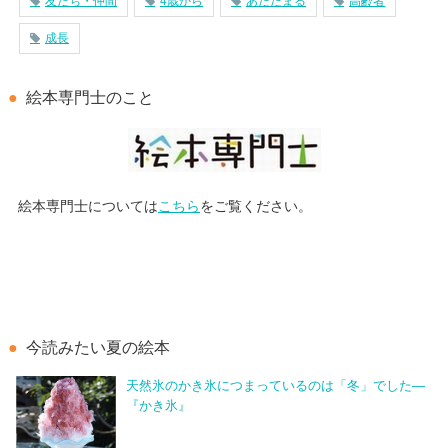
友だち・仲間
4歳から
あたたまる
高齢者
成長
絵本専門士のこと
絵本専門士については
こちら
をご覧ください。
今読みたい夏の絵本
天然氷のかき氷につまっているのは「冬」でした―
『かき氷』