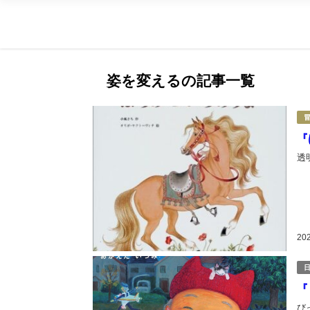
姿を変えるの記事一覧
『
透
20
『
び