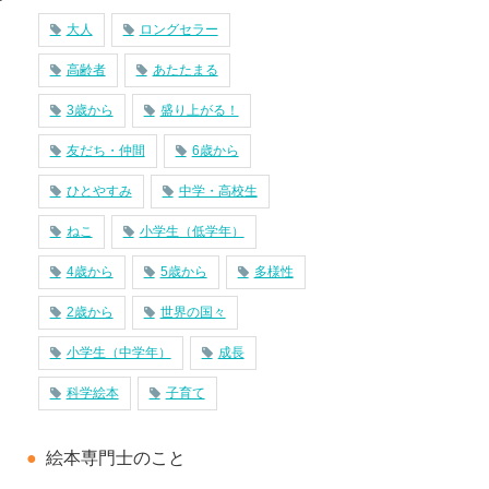
大人
ロングセラー
高齢者
あたたまる
3歳から
盛り上がる！
友だち・仲間
6歳から
ひとやすみ
中学・高校生
ねこ
小学生（低学年）
4歳から
5歳から
多様性
2歳から
世界の国々
小学生（中学年）
成長
科学絵本
子育て
絵本専門士のこと