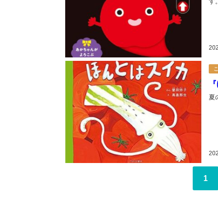
す。
20
『
夏
20
1