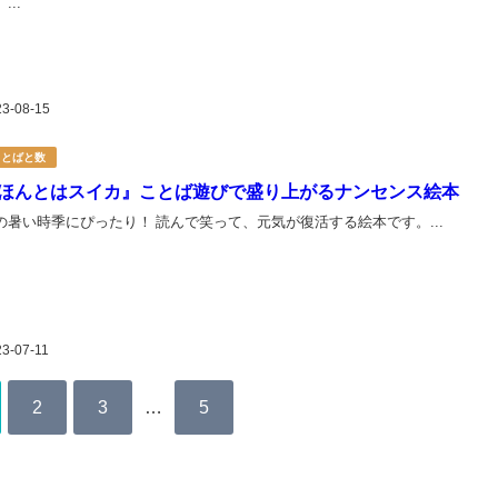
...
23-08-15
ことばと数
ほんとはスイカ』ことば遊びで盛り上がるナンセンス絵本
の暑い時季にぴったり！ 読んで笑って、元気が復活する絵本です。...
23-07-11
2
3
…
5