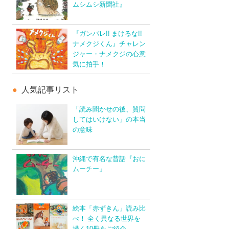
ムシムシ新聞社』
『ガンバレ!! まけるな!!
ナメクジくん』チャレン
ジャー・ナメクジの心意
気に拍手！
人気記事リスト
「読み聞かせの後、質問
してはいけない」の本当
の意味
沖縄で有名な昔話『おに
ムーチー』
絵本「赤ずきん」読み比
べ！ 全く異なる世界を
描く10冊をご紹介