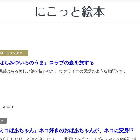
冒険・ファンタジー
はちみついろのうま』スラブの森を旅する
明感のある美しい絵で描かれた、ウクライナの民話のような物語です...
25-03-11
日々
ミコばあちゃん』ネコ好きのおばあちゃんが、ネコに変身!?
っくりしたり、どきどきしたり…… 元気いっぱいミコばあちゃんの物語です..