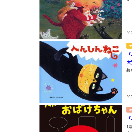
20
『
大
想
20
『
1