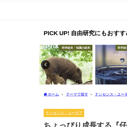
PICK UP! 自由研究にもお
季節の行事
科学絵本・知識の絵本
科学絵
ホーム
テーマで探す
ナンセンス・ユー
ナンセンス・ユーモア
ちょっぴり成長する『仔