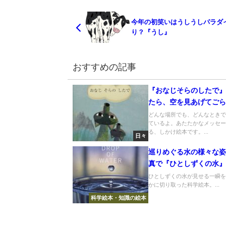
今年の初笑いはうしうしパラダ
り？『うし』
おすすめの記事
『おなじそらのしたで
たら、空を見あげてご
どんな場所でも、どんなとき
ているよ。あたたかなメッセ
る、しかけ絵本です。...
日々
巡りめぐる水の様々な
真で『ひとしずくの水
ひとしずくの水が見せる一瞬
かに切り取った科学絵本。...
科学絵本・知識の絵本