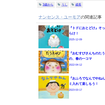
3歳から
うし
成長
ナンセンス・ユーモア
の関連記事
『トドにおとどけ』そ
らけ！
2025-12-09
『おむすびさんちのた
の、春の一コマ
2022-04-12
『おふろでなんでやねん
ミ入れて楽しもう！
2023-03-17