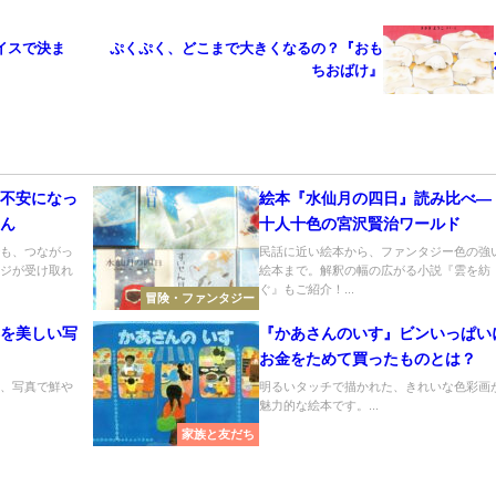
イスで決ま
ぷくぷく、どこまで大きくなるの？『おも
ちおばけ』
』不安になっ
絵本『水仙月の四日』読み比べ―
らん
十人十色の宮沢賢治ワールド
でも、つながっ
民話に近い絵本から、ファンタジー色の強
ージが受け取れ
絵本まで。解釈の幅の広がる小説『雲を紡
ぐ』もご紹介！...
冒険・ファンタジー
姿を美しい写
『かあさんのいす』ビンいっぱい
』
お金をためて買ったものとは？
を、写真で鮮や
明るいタッチで描かれた、きれいな色彩画
魅力的な絵本です。...
家族と友だち