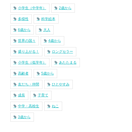
小学生（中学年）
2歳から
多様性
科学絵本
6歳から
大人
世界の国々
4歳から
盛り上がる！
ロングセラー
小学生（低学年）
あたたまる
高齢者
5歳から
友だち・仲間
ひとやすみ
成長
子育て
中学・高校生
ねこ
3歳から