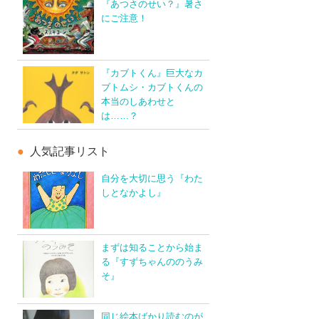
『あつさのせい？』暑さ
にご注意！
『カブトくん』巨大なカ
ブトムシ・カブトくんの
本当のしあわせと
は……？
人気記事リスト
自分を大切に思う『わた
しとなかよし』
まずは知ることから始ま
る『すずちゃんののうみ
そ』
同じ絵本ばかり読むのが