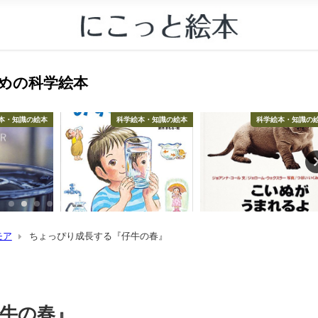
すすめの科学絵本
本・知識の絵本
科学絵本・知識の絵本
科学絵本・知識の
モア
ちょっぴり成長する『仔牛の春』
牛の春』