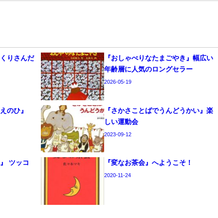
っくりさんだ
『おしゃべりなたまごやき』幅広い
年齢層に人気のロングセラー
2026-05-19
うえのひ』
『さかさことばでうんどうかい』楽
しい運動会
2023-09-12
』 ツッコ
『変なお茶会』へようこそ！
2020-11-24