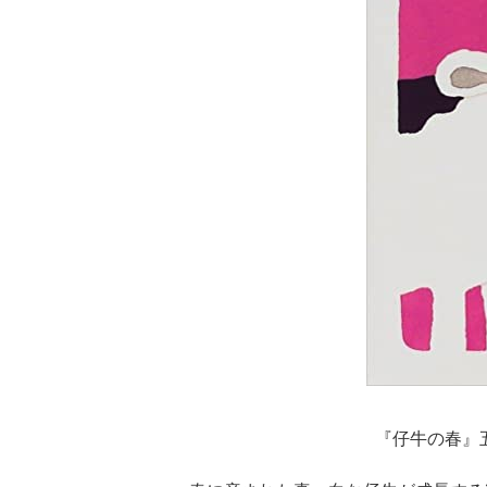
『仔牛の春』