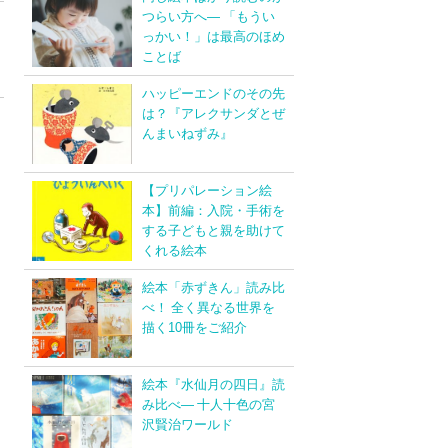
つらい方へ― 「もうい
っかい！」は最高のほめ
ことば
ハッピーエンドのその先
は？『アレクサンダとぜ
んまいねずみ』
【プリパレーション絵
本】前編：入院・手術を
する子どもと親を助けて
くれる絵本
絵本「赤ずきん」読み比
べ！ 全く異なる世界を
描く10冊をご紹介
絵本『水仙月の四日』読
み比べ― 十人十色の宮
沢賢治ワールド