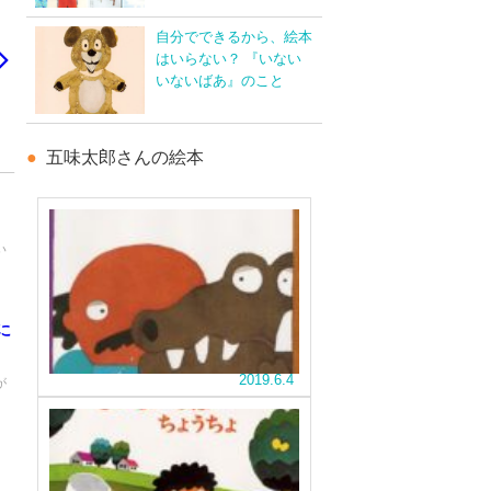
自分でできるから、絵本
はいらない？ 『いない
いないばあ』のこと
五味太郎さんの絵本
少
し
い
痛
お
な
い、
じ
ち
み
に
ょ
の
っ
五
2019.6.4
ぴ
が
味
り
太
そ
こ
郎
う
わ
さ
か
と
い、
ん
っ
も