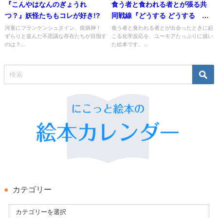
『こんやはなんのぎょうれ
食う者と食われる者とが張る共
つ？』妖怪たちもコレが好き!?
同戦線『どうする どうする あ
なのなか』
河童にフランケンシュタイン、疫病神！
食う者と食われる者とが出会ったときに起
ずらりと並んだ不思議な存在たちが目指す
こる化学反応を、ユーモアたっぷりに描い
のは？...
た絵本です。...
カテゴリー