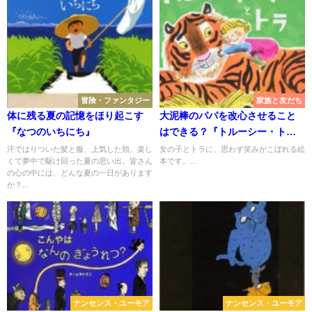
冒険・ファンタジー
家族と友だち
体に残る夏の記憶をほり起こす
大泥棒のパパを改心させること
『なつのいちにち』
はできる？『トルーシー・トル
トルとトラ』
汗ではりついた髪と服、上気した頬。楽し
女の子とトラに、思わず笑みがこぼれる絵
くて夢中で駆け回った夏の思い出。皆さん
本です。...
の心の中には、どんな夏の一日があります
か？...
ナンセンス・ユーモア
ナンセンス・ユーモア