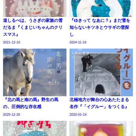
道しるべは、うさぎの家族の雪
『ゆきって なあに？』まだ雪を
だるま『くまじいちゃんのクリ
知らないキツネとウサギの雪探
スマス』
し
2021-12-10
2024-11-19
『北の馬と南の馬』野生の馬
北極地方が舞台の心あたたまる
の、圧倒的な存在感
名作『「イグルー」をつくる』
2025-12-26
2020-01-14