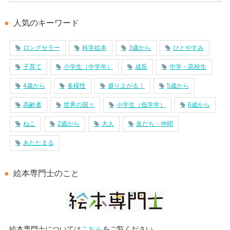
人気のキーワード
ロングセラー
科学絵本
3歳から
ひとやすみ
子育て
小学生（中学年）
成長
中学・高校生
4歳から
多様性
盛り上がる！
5歳から
高齢者
世界の国々
小学生（低学年）
6歳から
ねこ
2歳から
大人
友だち・仲間
あたたまる
絵本専門士のこと
絵本専門士については
こちら
をご覧ください。