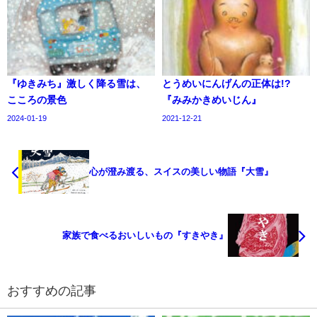
『ゆきみち』激しく降る雪は、
とうめいにんげんの正体は!?
こころの景色
『みみかきめいじん』
2024-01-19
2021-12-21
心が澄み渡る、スイスの美しい物語『大雪』
家族で食べるおいしいもの『すきやき』
おすすめの記事