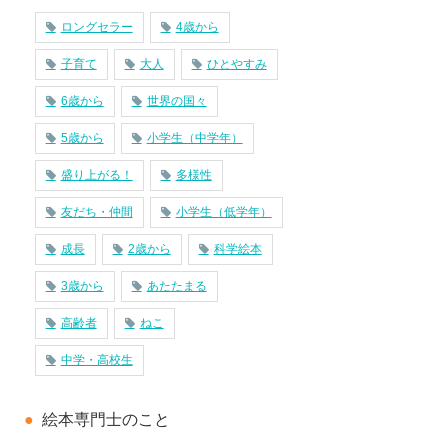
ロングセラー
4歳から
子育て
大人
ひとやすみ
6歳から
世界の国々
5歳から
小学生（中学年）
盛り上がる！
多様性
友だち・仲間
小学生（低学年）
成長
2歳から
科学絵本
3歳から
あたたまる
高齢者
ねこ
中学・高校生
絵本専門士のこと