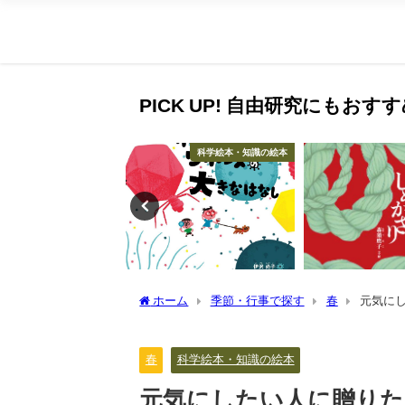
PICK UP! 自由研究にもお
夏
科学絵本・知識の絵本
ホーム
季節・行事で探す
春
元気に
春
科学絵本・知識の絵本
元気にしたい人に贈りた