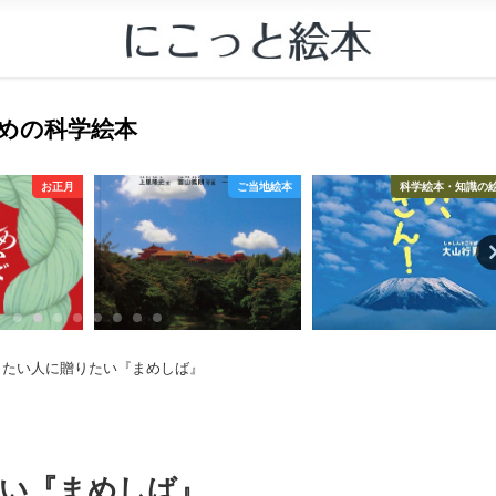
すすめの科学絵本
お正月
ご当地絵本
科学絵本・知識の
したい人に贈りたい『まめしば』
い『まめしば』