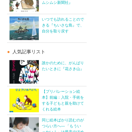
ムシムシ新聞社』
いつでも訪れることので
きる『ちいさな島』で、
自分を取り戻す
人気記事リスト
誰かのために、がんばり
たいときに『花さき山』
【プリパレーション絵
本】前編：入院・手術を
する子どもと親を助けて
くれる絵本
同じ絵本ばかり読むのが
つらい方へ― 「もうい
っかい！」は最高のほめ