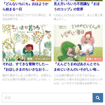
『どんないちにち』おはようか
見え方いろいろ不思議な『まほ
ら始まる一日
うのコップ』の世界
今日が始まる喜びとワクワクに満ちた、幸
たねもしかけもないけれど、あっと驚く変
せな絵本です。...
身ぶり！...
冒険・ファンタジー
家族と友だち
それは、すてきな冒険でした―
『えんどうまめばあさんとそら
『おほしさまのちいさなおう
まめじいさんのいそがしい毎
ち』
日』の「暮らす」楽しさ
遊びに飽きてしまった男の子に、お母さん
こんな歳の重ね方ってすてきだなぁ……
はどんな遊びを提案したのでしょうか。...
まめまめしく暮らすおばあさんとおじいさ
んの、ユーモラスで心温まる絵本です。...