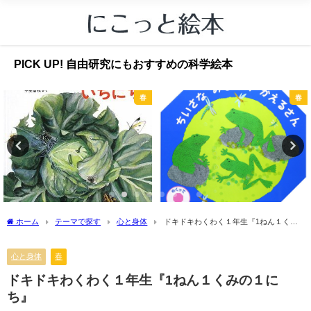
PICK UP! 自由研究にもおすすめの科学絵本
春
春
ホーム
テーマで探す
心と身体
ドキドキわくわく１年生『1ねん１くみ
の１にち』
心と身体
春
ドキドキわくわく１年生『1ねん１くみの１に
ち』