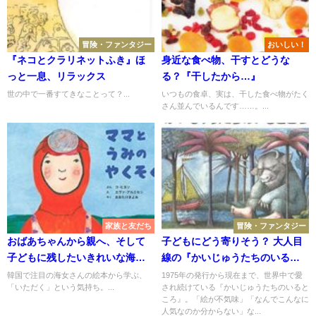
冒険・ファンタジー
おいしい！
『ネコとクラリネットふき』ほ
身近な食べ物、干すとどうな
っと一息、リラックス
る？『干したから…』
世の中で一番すてきなことって？...
いつもの食卓、実は、干した食べ物がたく
さん並んでいるんです……。...
家族と友だち
冒険・ファンタジー
おばあちゃんから親へ、そして
子どもにどう寄りそう？ 大人目
子どもに残したいきれいな海
線の『かいじゅうたちのいると
『ママとうみのやくそく』
ころ』
韓国で注目の海女さんの絵本から学ぶ、
1975年の発行から現在まで、世界中で愛
「いただく」という気持ち。...
され続けている『かいじゅうたちのいると
ころ』。「絵が不気味」「なんでこんなに
人気なのか分からない」な...