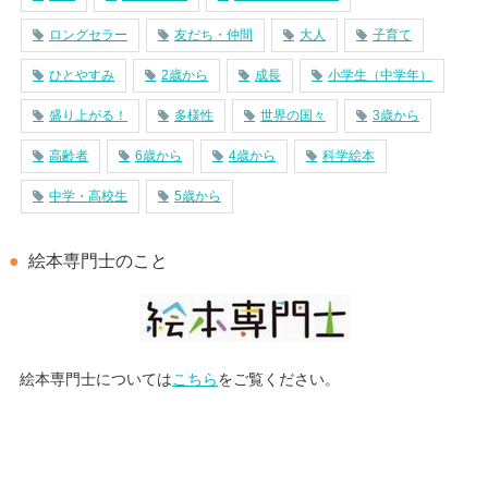
ロングセラー
友だち・仲間
大人
子育て
ひとやすみ
2歳から
成長
小学生（中学年）
盛り上がる！
多様性
世界の国々
3歳から
高齢者
6歳から
4歳から
科学絵本
中学・高校生
5歳から
絵本専門士のこと
絵本専門士については
こちら
をご覧ください。