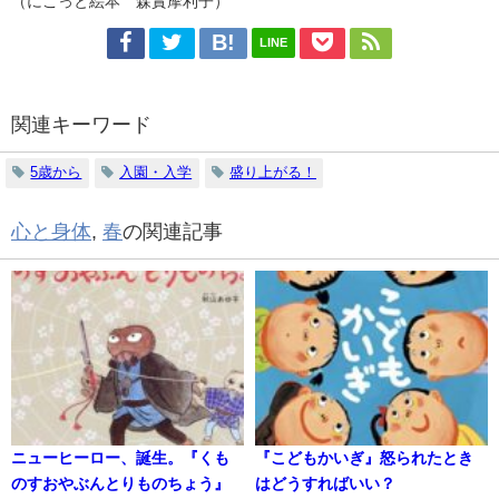
（にこっと絵本 森實摩利子）
LINE
関連キーワード
5歳から
入園・入学
盛り上がる！
心と身体
,
春
の関連記事
ニューヒーロー、誕生。『くも
『こどもかいぎ』怒られたとき
のすおやぶんとりものちょう』
はどうすればいい？