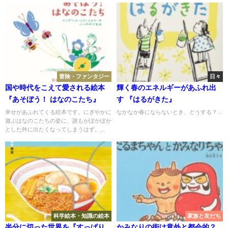
冒険・ファンタジー
日々
国や時代をこえて愛される絵本
輝く春のエネルギーがあふれ出
『あそぼう！ はなのこたち』
す 『はるがきた』
幸せがあふれてくる絵本です。にぎやかに
なかなか春にならないとき、どうする？...
遊ぶはなのこたちの姿に、誰もがぽかぽか
とした外に出たくなってしまうはず。...
科学絵本・知識の絵本
家族と友だち
半分に切った世界を『すっぱり
かみなりの街は意外と都会的？