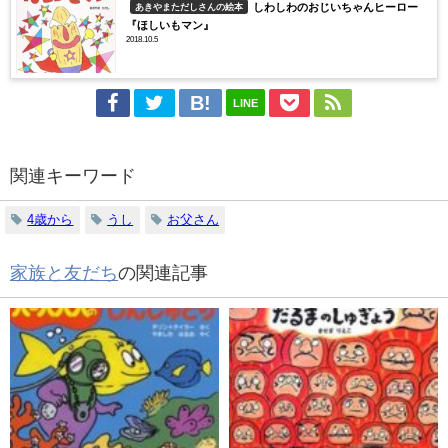
しわしわのおじいちゃんヒーロー
あきやまただしさんの絵本
『ほしいもマン』
2018.10.5
LINE
関連キーワード
4歳から
うし
お父さん
家族と友だち
の関連記事