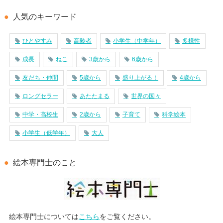
人気のキーワード
ひとやすみ
高齢者
小学生（中学年）
多様性
成長
ねこ
3歳から
6歳から
友だち・仲間
5歳から
盛り上がる！
4歳から
ロングセラー
あたたまる
世界の国々
中学・高校生
2歳から
子育て
科学絵本
小学生（低学年）
大人
絵本専門士のこと
絵本専門士については
こちら
をご覧ください。