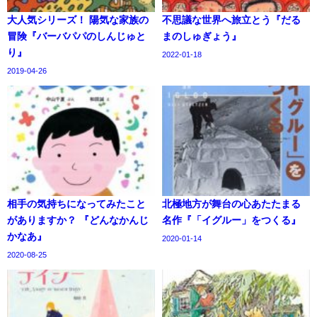
大人気シリーズ！ 陽気な家族の
不思議な世界へ旅立とう『だる
冒険『バーバパパのしんじゅと
まのしゅぎょう』
り』
2022-01-18
2019-04-26
相手の気持ちになってみたこと
北極地方が舞台の心あたたまる
がありますか？ 『どんなかんじ
名作『「イグルー」をつくる』
かなあ』
2020-01-14
2020-08-25