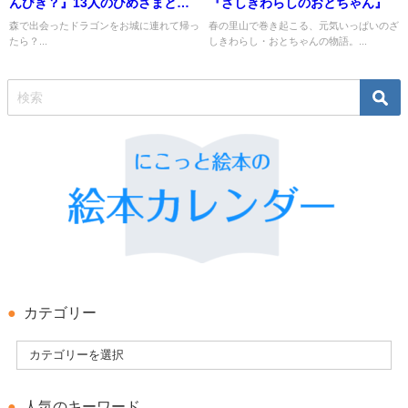
んびき？』13人のひめさまとド
『ざしきわらしのおとちゃん』
ラゴンの物語
森で出会ったドラゴンをお城に連れて帰っ
春の里山で巻き起こる、元気いっぱいのざ
たら？...
しきわらし・おとちゃんの物語。...
カテゴリー
人気のキーワード