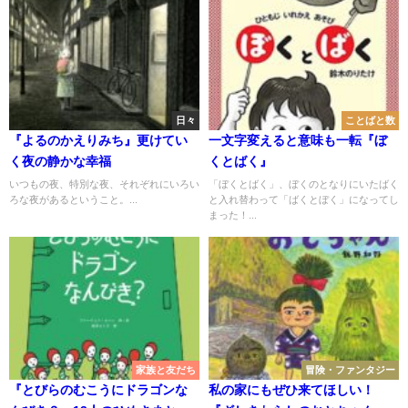
日々
ことばと数
『よるのかえりみち』更けてい
一文字変えると意味も一転『ぼ
く夜の静かな幸福
くとばく』
いつもの夜、特別な夜、それぞれにいろい
「ぼくとばく」、ぼくのとなりにいたばく
ろな夜があるということ。...
と入れ替わって「ばくとぼく」になってし
まった！...
家族と友だち
冒険・ファンタジー
『とびらのむこうにドラゴンな
私の家にもぜひ来てほしい！