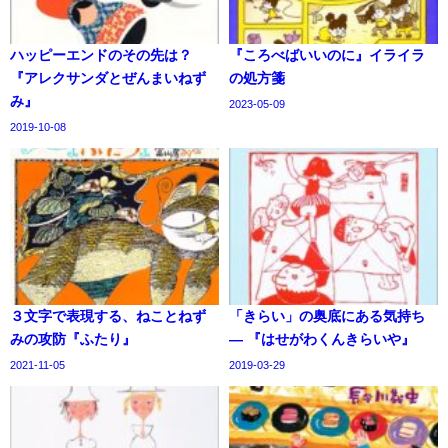
ハッピーエンドのその先は？
『ころべばいいのに』イライラ
『アレクサンダとぜんまいねず
の処方箋
み』
2023-05-09
2019-10-08
３文字で表現する、ねことねず
「きらい」の奥底にある気持ち
みの攻防『ふたり』
― 『はせがわくんきらいや』
2021-11-05
2019-03-29