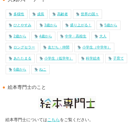
多様性
成長
高齢者
世界の国々
ひとやすみ
3歳から
盛り上がる！
5歳から
2歳から
4歳から
中学・高校生
大人
ロングセラー
友だち・仲間
小学生（中学年）
あたたまる
小学生（低学年）
科学絵本
子育て
6歳から
ねこ
絵本専門士のこと
絵本専門士については
こちら
をご覧ください。