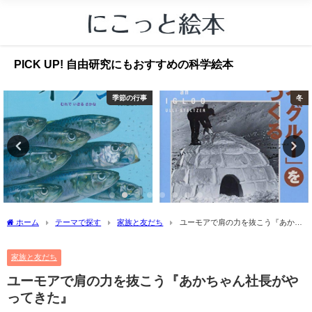
PICK UP! 自由研究にもおすすめの科学絵本
季節の行事
冬
ホーム
テーマで探す
家族と友だち
ユーモアで肩の力を抜こう『あかち
ゃん社長がやってきた』
家族と友だち
ユーモアで肩の力を抜こう『あかちゃん社長がや
ってきた』