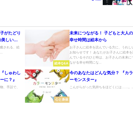
親子がたどり
未来につながる！ 子どもと大人の
の美しい共
幸せ時間は絵本から
が癒される、絵
お子さんに絵本を読んでいる方に、うれし
.
お知らせです！ あなたがお子さんに絵本を
んでいるそのひと時は、お子さんの未来に
ながる幸せ時間にな...
絵本Q&A
る『しゅわし
今のあなたはどんな気分？ 『カラ
なーに？』
ーモンスター』
べ物、手話で、
こんがらがった気持ちをほどくには……。..
心と身体