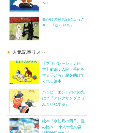
ん』
命がけの歌合戦にようこ
そ！ 『ゆうだち』
人気記事リスト
【プリパレーション絵
本】前編：入院・手術を
する子どもと親を助けて
くれる絵本
ハッピーエンドのその先
は？『アレクサンダとぜ
んまいねずみ』
絵本『水仙月の四日』読
み比べ― 十人十色の宮
沢賢治ワールド