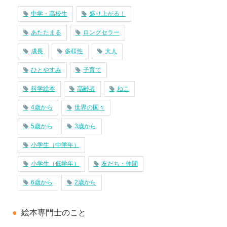
中学・高校生
盛り上がる！
あたたまる
ロングセラー
成長
多様性
大人
ひとやすみ
子育て
科学絵本
高齢者
ねこ
4歳から
世界の国々
5歳から
3歳から
小学生（中学年）
小学生（低学年）
友だち・仲間
6歳から
2歳から
絵本専門士のこと