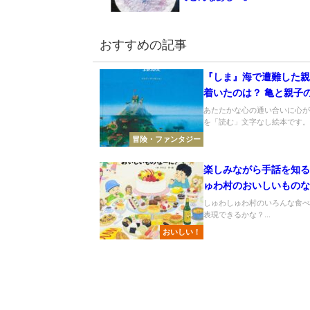
おすすめの記事
『しま』海で遭難した
着いたのは？ 亀と親子
同生活
あたたかな心の通い合いに心
を「読む」文字なし絵本です。..
冒険・ファンタジー
楽しみながら手話を知
ゅわ村のおいしいもの
しゅわしゅわ村のいろんな食
表現できるかな？...
おいしい！