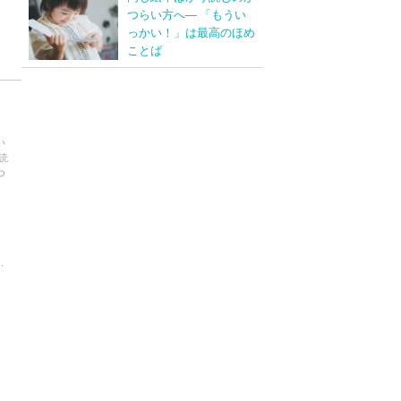
つらい方へ― 「もうい
っかい！」は最高のほめ
ことば
い
読
つ
.