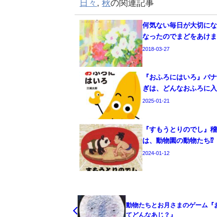
日々
,
秋
の関連記事
何気ない毎日が大切に
なったのでまどをあけ
2018-03-27
『おふろにはいろ』バ
ぎは、どんなおふろに
2025-01-21
『すもうとりのでし』
は、動物園の動物たち⁉
2024-01-12
動物たちとお月さまのゲーム『
てどんなあじ？』