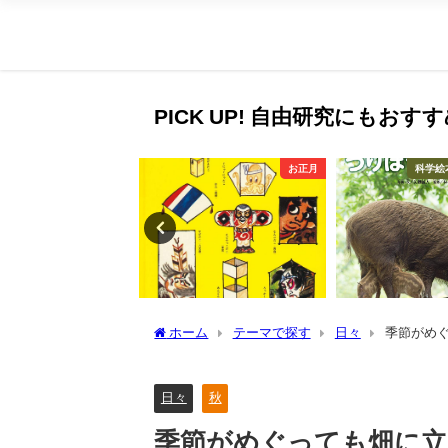
PICK UP! 自由研究にもお
季節の行事
お正月
科学絵
ホーム
テーマで探す
日々
季節がめ
日々
秋
季節がめぐっても畑に