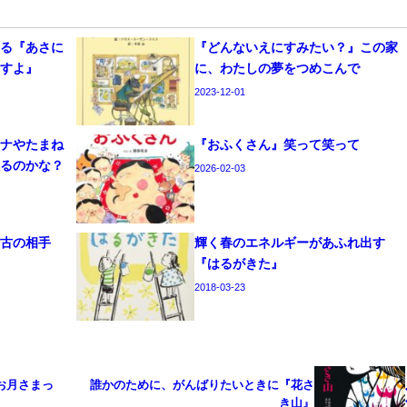
なる『あさに
『どんないえにすみたい？』この家
ますよ』
に、わたしの夢をつめこんで
2023-12-01
ナナやたまね
『おふくさん』笑って笑って
入るのかな？
2026-02-03
稽古の相手
輝く春のエネルギーがあふれ出す
『はるがきた』
2018-03-23
お月さまっ
誰かのために、がんばりたいときに『花さ
き山』