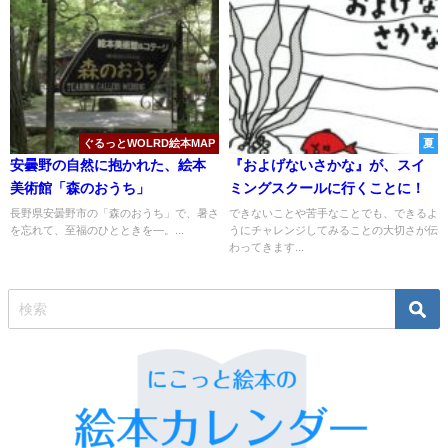
ぐるっとWOLRD絵本MAP
夏
安曇野の自然に抱かれた、絵本
『およげないさかな』が、スイ
美術館「森のおうち」
ミングスクールに行くことに！
長野県安曇野市の「森のおうち」で、暑さ
できないことや苦手なことでも、できるよ
を忘れて、至福のひとときを―。...
うにチャレンジしてみることの大切さが伝
わってきます...