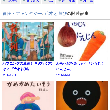
5歳から
お母さん
ねこ
家・部屋
月・星
冒険・ファンタジー
,
絵本と遊び
の関連記事
ハプニングの連続！ その行く末
わらべ歌を楽しもう『いちじく
は？ 『大名行列』
にんじん』
2019-04-12
2019-01-08