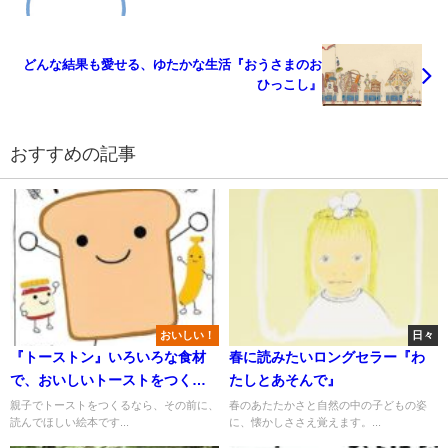
どんな結果も愛せる、ゆたかな生活『おうさまのお
ひっこし』
おすすめの記事
おいしい！
日々
『トーストン』いろいろな食材
春に読みたいロングセラー『わ
で、おいしいトーストをつくろ
たしとあそんで』
う！
親子でトーストをつくるなら、その前に、
春のあたたかさと自然の中の子どもの姿
読んでほしい絵本です...
に、懐かしささえ覚えます。...