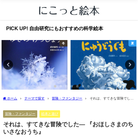
PICK UP! 自由研究にもおすすめの科学絵本
冬
夏
ホーム
テーマで探す
冒険・ファンタジー
それは、すてきな冒険でした
― 『おほしさまのちいさなおうち』
冒険・ファンタジー
絵本と遊び
それは、すてきな冒険でした― 『おほしさまのち
いさなおうち』