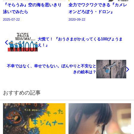
『そらうみ』空の海を思いきり
全力でワクワクできる『カメレ
泳いでみたら
オンどろぼう・ドロン』
2025-07-22
2020-09-22
大慌て！ 『おうさまがかえってくる100びょうま
え！』
不幸ではなく、幸せでもない。ぼんやりと不安なと
きの絵本は？
おすすめの記事