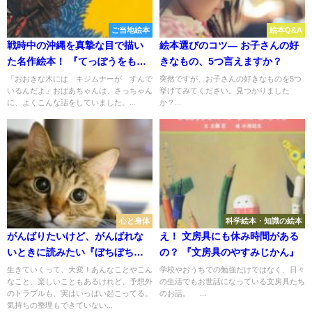
ご当地絵本
絵本Q&A
戦時中の沖縄を真摯な目で描い
絵本選びのコツ― お子さんの好
た名作絵本！ 『てっぽうをもっ
きなもの、5つ言えますか？
たキジムナー』
「おおきな木には キジムナーが すんで
突然ですが、お子さんの好きなものを5つ
いるんだよ」おばあちゃんは、さっちゃん
挙げてみてください。見つかりました
に、よくこんな話をしていました。...
か？...
心と身体
科学絵本・知識の絵本
がんばりたいけど、がんばれな
え！ 文房具にも休み時間がある
いときに読みたい『ぼちぼちい
の？ 『文房具のやすみじかん』
こか』
生きていくって、大変！あんなことやこん
学校やおうちでの勉強だけではなく、日々
なこと、楽しいこともあるけれど、予想外
の生活でもお世話になっている文房具たち
のトラブルも、実はいっぱい起こってる。
のお話。 ...
気持ちの整理もできていない...