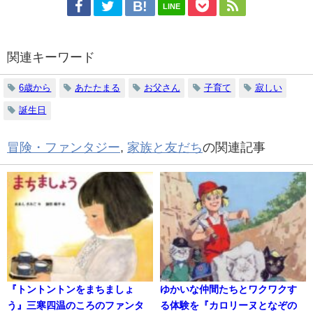
LINE
関連キーワード
6歳から
あたたまる
お父さん
子育て
寂しい
誕生日
冒険・ファンタジー
,
家族と友だち
の関連記事
『トントントンをまちましょ
ゆかいな仲間たちとワクワクす
う』三寒四温のころのファンタ
る体験を『カロリーヌとなぞの