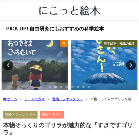
PICK UP! 自由研究にもおすすめの科学絵本
秋
科学絵本・知識の絵本
ホーム
テーマで探す
冒険・ファンタジー
本物そっくりのゴリラが魅力
的な『すきですゴリラ』
冒険・ファンタジー
家族と友だち
本物そっくりのゴリラが魅力的な『すきですゴリ
ラ』