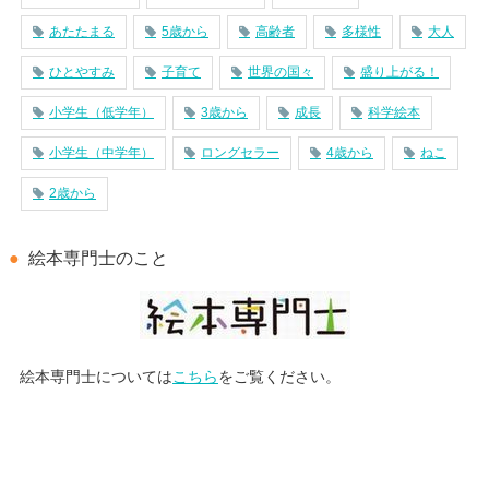
あたたまる
5歳から
高齢者
多様性
大人
ひとやすみ
子育て
世界の国々
盛り上がる！
小学生（低学年）
3歳から
成長
科学絵本
小学生（中学年）
ロングセラー
4歳から
ねこ
2歳から
絵本専門士のこと
絵本専門士については
こちら
をご覧ください。