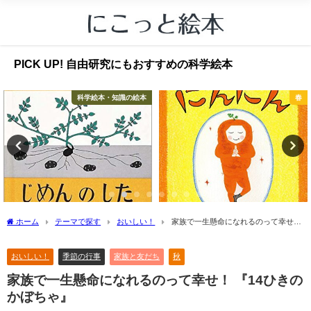
PICK UP! 自由研究にもおすすめの科学絵本
科学絵本・知識の絵本
春
ホーム
テーマで探す
おいしい！
家族で一生懸命になれるのって幸せ！
『14ひきのかぼちゃ』
おいしい！
季節の行事
家族と友だち
秋
家族で一生懸命になれるのって幸せ！ 『14ひきの
かぼちゃ』