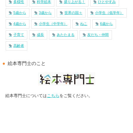
多様性
科学絵本
盛り上がる！
ひとやすみ
5歳から
3歳から
世界の国々
小学生（低学年）
4歳から
小学生（中学年）
ねこ
6歳から
子育て
成長
あたたまる
友だち・仲間
高齢者
絵本専門士のこと
絵本専門士については
こちら
をご覧ください。