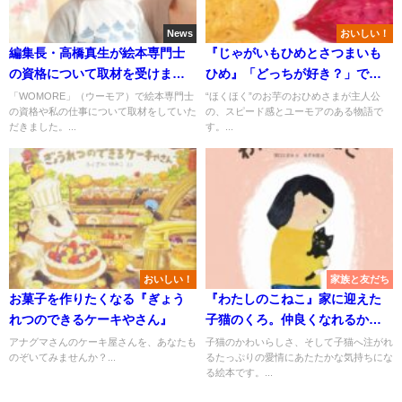
News
おいしい！
編集長・高橋真生が絵本専門士
『じゃがいもひめとさつまいも
の資格について取材を受けまし
ひめ』「どっちが好き？」で盛
た
り上がりたい
「WOMORE」（ウーモア）で絵本専門士
“ほくほく”のお芋のおひめさまが主人公
の資格や私の仕事について取材をしていた
の、スピード感とユーモアのある物語で
だきました。...
す。...
おいしい！
家族と友だち
お菓子を作りたくなる『ぎょう
『わたしのこねこ』家に迎えた
れつのできるケーキやさん』
子猫のくろ。仲良くなれるか
な？
アナグマさんのケーキ屋さんを、あなたも
子猫のかわいらしさ、そして子猫へ注がれ
のぞいてみませんか？...
るたっぷりの愛情にあたたかな気持ちにな
る絵本です。...