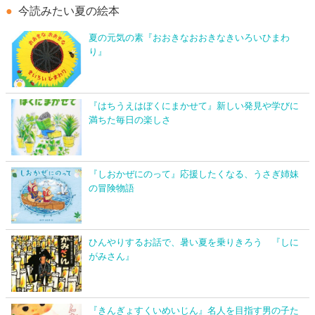
今読みたい夏の絵本
夏の元気の素『おおきなおおきなきいろいひまわ
り』
『はちうえはぼくにまかせて』新しい発見や学びに
満ちた毎日の楽しさ
『しおかぜにのって』応援したくなる、うさぎ姉妹
の冒険物語
ひんやりするお話で、暑い夏を乗りきろう 『しに
がみさん』
『きんぎょすくいめいじん』名人を目指す男の子た