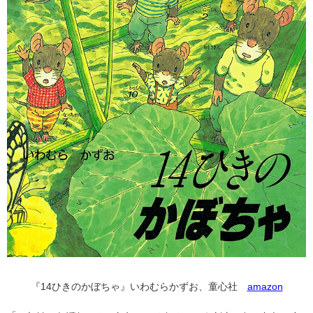
『14ひきのかぼちゃ』いわむらかずお、童心社
amazon