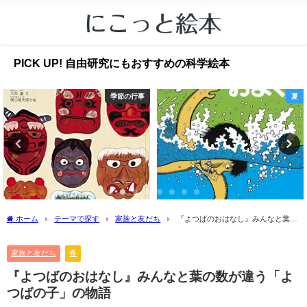
PICK UP! 自由研究にもおすすめの科学絵本
季節の行事
夏
ホーム
テーマで探す
家族と友だち
『よつばのおはなし』みんなと葉の
数が違う「よつばの子」の物語
家族と友だち
春
『よつばのおはなし』みんなと葉の数が違う「よ
つばの子」の物語