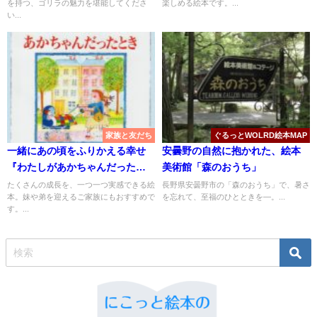
を持つ、ゴリラの魅力を堪能してくださ
楽しめる絵本です。...
い...
家族と友だち
ぐるっとWOLRD絵本MAP
一緒にあの頃をふりかえる幸せ
安曇野の自然に抱かれた、絵本
『わたしがあかちゃんだったと
美術館「森のおうち」
き』
たくさんの成長を、一つ一つ実感できる絵
長野県安曇野市の「森のおうち」で、暑さ
本。妹や弟を迎えるご家族にもおすすめで
を忘れて、至福のひとときを―。...
す。...