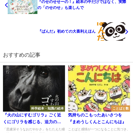
『のせのせせーの！』絵本の中だけではなく、実際
の「のせのせ」も楽しんで
『ぱんだ』初めての大喜利えほん
おすすめの記事
科学絵本・知識の絵本
ことばと数
『火の山にすむゴリラ』ごく近
気持ちのこもったあいさつを
くにゴリラを感じる、迫力の写
『まめうしくんとこんにちは』
真絵本
「思慮深そうなおだやかさ」をたたえた瞳
ことばと感情が一つになることに気づき、