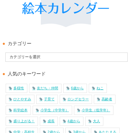
カテゴリー
人気のキーワード
多様性
友だち・仲間
6歳から
ねこ
ひとやすみ
子育て
ロングセラー
高齢者
科学絵本
小学生（中学年）
小学生（低学年）
盛り上がる！
成長
4歳から
大人
中学・高校生
2歳から
3歳から
あたたまる