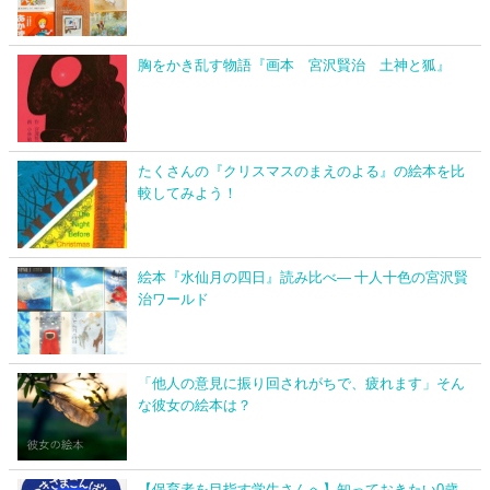
胸をかき乱す物語『画本 宮沢賢治 土神と狐』
たくさんの『クリスマスのまえのよる』の絵本を比
較してみよう！
絵本『水仙月の四日』読み比べ― 十人十色の宮沢賢
治ワールド
「他人の意見に振り回されがちで、疲れます」そん
な彼女の絵本は？
【保育者を目指す学生さんへ】知っておきたい0歳