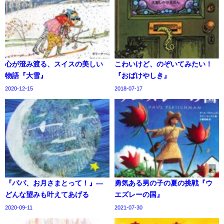
心が澄み渡る、スイスの美しい
こわいけど、のぞいてみたい！
物語『大雪』
『おばけやしき』
2020-12-15
2018-07-17
『パパ、お月さまとって！』―
勇気ある男の子の夏の挑戦『ウ
どんな望みも叶えてあげる
エズレーの国』
2020-09-11
2021-07-30