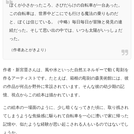
ぼくが小さかったころ、さびだらけの自転車が一台あった。
この自転車は、世界中どこにでも行ける魔法の乗りものだ
と、ぼくは信じている。（中略）毎日毎日が冒険と発見の連
続だった。そして思い出の中では、いつも太陽がいっしょだ
った。
（作者あとがきより）
作者・新宮晋さんは、風や水といった自然エネルギーで動く彫刻を
作るアーティストです。たとえば、箱根の彫刻の森美術館には、彼
の作品が何点か野外に常設されています。そんな彼の幼少期の記
憶、視点からこの絵本は描かれています。
この絵本の一場面のように、少し暗くなってきた頃に、取り残され
てしまうような焦燥感に駆られて自転車を一心に漕いで家に帰った
記憶や、似たような経験が思い起こされる人もいるのではないでし
ょうか。