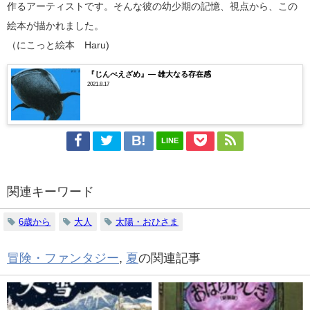
作るアーティストです。そんな彼の幼少期の記憶、視点から、この
絵本が描かれました。
（にこっと絵本 Haru)
『じんべえざめ』― 雄大なる存在感
2021.8.17
LINE
関連キーワード
6歳から
大人
太陽・おひさま
冒険・ファンタジー
,
夏
の関連記事