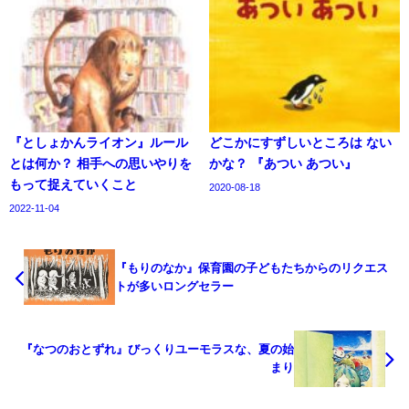
『としょかんライオン』ルール
どこかにすずしいところは ない
とは何か？ 相手への思いやりを
かな？ 『あつい あつい』
もって捉えていくこと
2020-08-18
2022-11-04
『もりのなか』保育園の子どもたちからのリクエス
トが多いロングセラー
『なつのおとずれ』びっくりユーモラスな、夏の始
まり