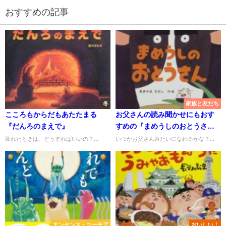
おすすめの記事
冬
家族と友だち
こころもからだもあたたまる
お父さんの読み聞かせにもおす
『だんろのまえで』
すめの『まめうしのおとうさ
ん』
疲れたときは、どうすればいいの？...
いつかお父さんみたいになれるかな？...
ナンセンス・ユーモア
おいしい！