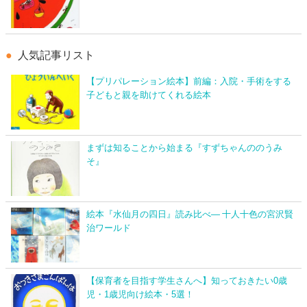
人気記事リスト
【プリパレーション絵本】前編：入院・手術をする
子どもと親を助けてくれる絵本
まずは知ることから始まる『すずちゃんののうみ
そ』
絵本『水仙月の四日』読み比べ― 十人十色の宮沢賢
治ワールド
【保育者を目指す学生さんへ】知っておきたい0歳
児・1歳児向け絵本・5選！