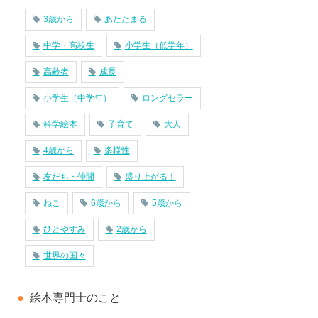
3歳から
あたたまる
中学・高校生
小学生（低学年）
高齢者
成長
小学生（中学年）
ロングセラー
科学絵本
子育て
大人
4歳から
多様性
友だち・仲間
盛り上がる！
ねこ
6歳から
5歳から
ひとやすみ
2歳から
世界の国々
絵本専門士のこと