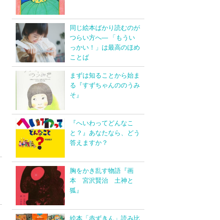
同じ絵本ばかり読むのが
つらい方へ― 「もうい
っかい！」は最高のほめ
ことば
まずは知ることから始ま
る『すずちゃんののうみ
そ』
『へいわってどんなこ
と？』あなたなら、どう
答えますか？
胸をかき乱す物語『画
本 宮沢賢治 土神と
狐』
絵本「赤ずきん」読み比