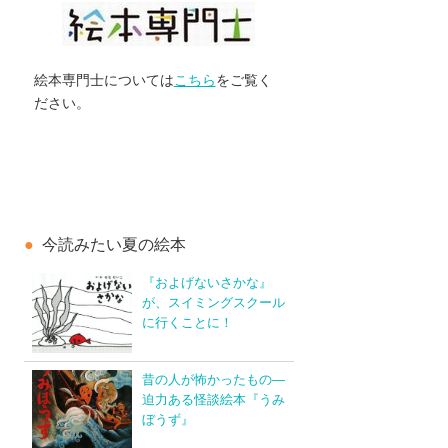
絵本専門士については
こちら
をご覧く
ださい。
今読みたい夏の絵本
『およげないさかな』
が、スイミングスクール
に行くことに！
昔の人が怖かったもの―
迫力ある怪談絵本『うみ
ぼうず』