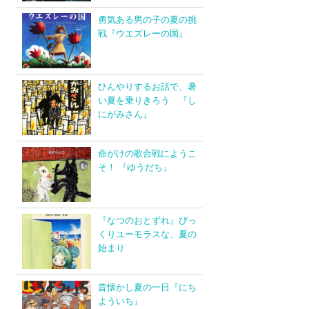
勇気ある男の子の夏の挑
戦『ウエズレーの国』
ひんやりするお話で、暑
い夏を乗りきろう 『し
にがみさん』
命がけの歌合戦にようこ
そ！ 『ゆうだち』
『なつのおとずれ』びっ
くりユーモラスな、夏の
始まり
昔懐かし夏の一日『にち
よういち』