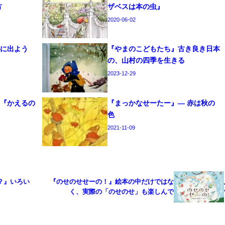
方
ザベスは本の虫』
2020-06-02
旅に出よう
『やまのこどもたち』古き良き日本
の、山村の四季を生きる
2023-12-29
う『かえるの
『まっかなせーたー』― 赤は秋の
色
2021-11-09
？』いろい
『のせのせせーの！』絵本の中だけではな
く、実際の「のせのせ」も楽しんで