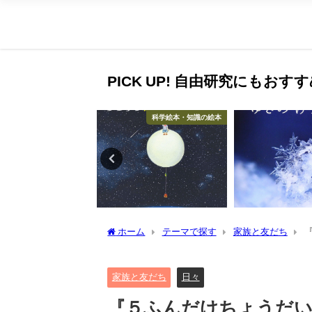
PICK UP! 自由研究にもお
科学絵本・知識の絵本
科学絵本・知識の絵本
ホーム
テーマで探す
家族と友だち
の攻防戦！
家族と友だち
日々
『５ふんだけちょうだ