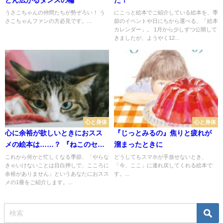
うさこちゃんの仲間たちが勢ぞろい！ う
にこっと絵本でご紹介している絵本を、季
さこちゃんファンの方必見です。...
節のイベントや日にちから選べる、「絵本
カレンダー」。 1月から少しずつ公開して
きましたが、ようやく12...
心と身体
心と身体
心に余裕が欲しいときにおスス
『じっとみるの』焦りと疲れが
メの絵本は……？ 『ねこのセー
溜まったときに
ター』
これから何かと忙しくなる季節、「やらな
どうしてもスマホが手放せないとき、
きゃいけないことは目白押しで、こころに
「今、ここ」に連れ戻してくれる絵本で
余裕がありません」というあなたにおスス
す。...
メの1冊をご紹介します。...