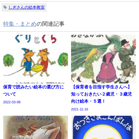
しぎさんの絵本教室
特集・まとめ
の関連記事
保育で読みたい絵本の選び方に
【保育者を目指す学生さんへ】
ついて
知っておきたい２歳児・３歳児
向け絵本・５選！
2022-03-08
2021-11-16