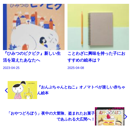
『ひみつのビクビク』新しい生
ことわざに興味を持った子にお
活を迎えたあなたへ
すすめの絵本は？
2023-04-25
2025-04-08
『おんぷちゃんとねこ』オノマトペが楽しい赤ちゃ
ん絵本
「おやつどろぼう」夜中の大冒険、盗まれたお菓子
であふれる大広間へ！