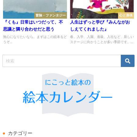
冒険・ファンタジー
心と身体
『くも』日常はいつだって、不
人生はずっと学び『みんながお
思議と隣り合わせだと思う
しえてくれました』
無心になりたいなら、まずはこの絵本をど
春。入学、入園、進級、入社など、新しい
うぞ...
ステージに向かうことが多い季節です。...
カテゴリー