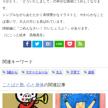
りがとう」「どういたしまして」の幸せな循環にうれしくなりま
す。
シンプルながらあたたかく表情豊かなイラストと、やわらかなこと
ば遣いで、大人の方にも喜ばれています。
姉妹編に『ごめんなさい！ だいじょうぶ！』があります。
（にこっと絵本 高橋真生）
LINE
関連キーワード
3歳から
マナーとルール
大人
子育て
成長
ことばと数
,
心と身体
の関連記事