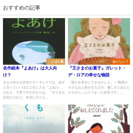
おすすめの記事
ことばと数
おいしい！
名作絵本『よあけ』は大人向
『王さまのお菓子』ガレット・
け？
デ・ロアの幸せな物語
大人が好きな絵本のランキングでは、必ず
「誰かを幸せにできるかしら」― 陶器の
と言っていいほど上位に入る『よあけ』。
小さなお人形が主人公の、優しさとあたた
けれど、子育て中の方からは、「すてきな
かさがたっぷりつまった絵本です。...
絵本だけれど、本当に子ども...