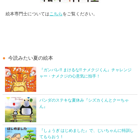
絵本専門士については
こちら
をご覧ください。
今読みたい夏の絵本
『ガンバレ!! まけるな!! ナメクジくん』チャレンジ
ャー・ナメクジの心意気に拍手！
パンダのステキな夏休み『シズカくんとクーちゃ
ん』
『しょうぎ はじめました』で、じいちゃんに特訓し
てもらおう！