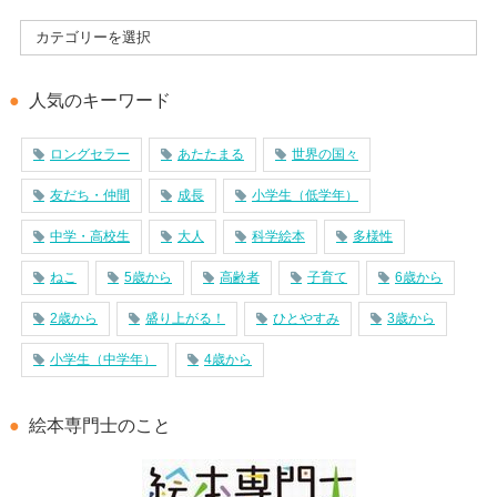
人気のキーワード
ロングセラー
あたたまる
世界の国々
友だち・仲間
成長
小学生（低学年）
中学・高校生
大人
科学絵本
多様性
ねこ
5歳から
高齢者
子育て
6歳から
2歳から
盛り上がる！
ひとやすみ
3歳から
小学生（中学年）
4歳から
絵本専門士のこと