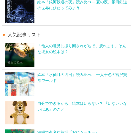
絵本「銀河鉄道の夜」読み比べ― 夏の夜、銀河鉄道
の世界にひたってみよう
人気記事リスト
「他人の意見に振り回されがちで、疲れます」そん
な彼女の絵本は？
絵本『水仙月の四日』読み比べ― 十人十色の宮沢賢
治ワールド
自分でできるから、絵本はいらない？ 『いないいな
いばあ』のこと
沖縄で有名な昔話『おにムーチー』