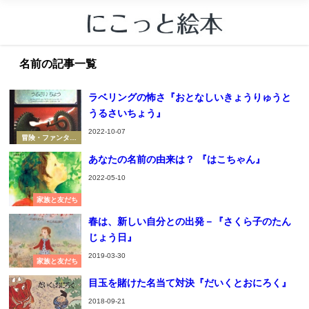
名前の記事一覧
ラベリングの怖さ『おとなしいきょうりゅうと
うるさいちょう』
2022-10-07
冒険・ファンタジ
ー
あなたの名前の由来は？ 『はこちゃん』
2022-05-10
家族と友だち
春は、新しい自分との出発－『さくら子のたん
じょう日』
2019-03-30
家族と友だち
目玉を賭けた名当て対決『だいくとおにろく』
2018-09-21