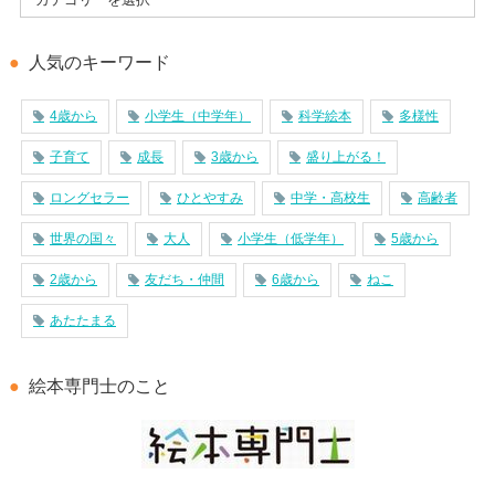
人気のキーワード
4歳から
小学生（中学年）
科学絵本
多様性
子育て
成長
3歳から
盛り上がる！
ロングセラー
ひとやすみ
中学・高校生
高齢者
世界の国々
大人
小学生（低学年）
5歳から
2歳から
友だち・仲間
6歳から
ねこ
あたたまる
絵本専門士のこと