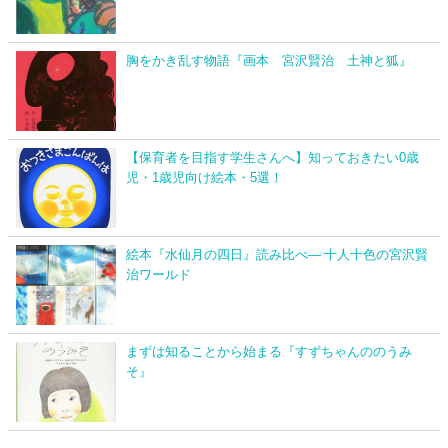
胸をかき乱す物語『画本 宮沢賢治 土神と狐』
【保育者を目指す学生さんへ】知っておきたい0歳
児・1歳児向け絵本・5選！
絵本『水仙月の四日』読み比べ― 十人十色の宮沢賢
治ワールド
まずは知ることから始まる『すずちゃんののうみ
そ』