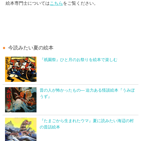
絵本専門士については
こちら
をご覧ください。
今読みたい夏の絵本
『祇園祭』ひと月のお祭りを絵本で楽しむ
昔の人が怖かったもの― 迫力ある怪談絵本『うみぼ
うず』
『たまごから生まれたウマ』夏に読みたい海辺の村
の昔話絵本