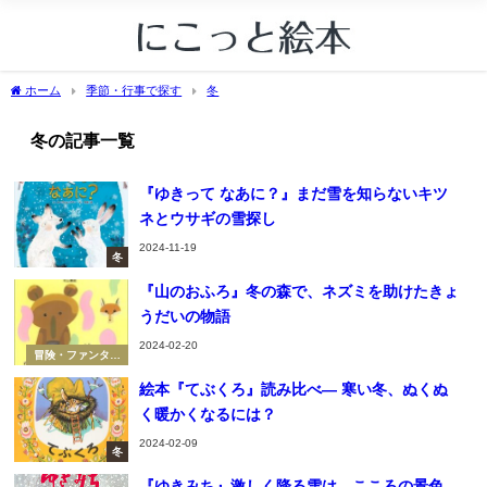
ホーム
季節・行事で探す
冬
冬の記事一覧
『ゆきって なあに？』まだ雪を知らないキツ
ネとウサギの雪探し
2024-11-19
冬
『山のおふろ』冬の森で、ネズミを助けたきょ
うだいの物語
2024-02-20
冒険・ファンタジ
ー
絵本『てぶくろ』読み比べ― 寒い冬、ぬくぬ
く暖かくなるには？
2024-02-09
冬
『ゆきみち』激しく降る雪は、こころの景色