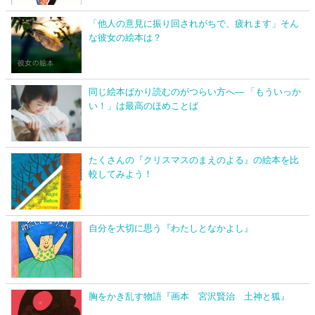
「他人の意見に振り回されがちで、疲れます」そん
な彼女の絵本は？
同じ絵本ばかり読むのがつらい方へ― 「もういっか
い！」は最高のほめことば
たくさんの『クリスマスのまえのよる』の絵本を比
較してみよう！
自分を大切に思う『わたしとなかよし』
胸をかき乱す物語『画本 宮沢賢治 土神と狐』