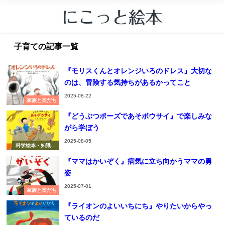
子育ての記事一覧
『モリスくんとオレンジいろのドレス』大切な
のは、冒険する気持ちがあるかってこと
2025-08-22
家族と友だち
『どうぶつポーズであそボウサイ』で楽しみな
がら学ぼう
2025-08-05
科学絵本・知識の
絵本
『ママはかいぞく』病気に立ち向かうママの勇
姿
2025-07-01
家族と友だち
『ライオンのよいいちにち』やりたいからやっ
ているのだ