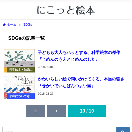
ホーム
SDGs
SDGsの記事一覧
子どもも大人もハッとする、科学絵本の傑作
『じめんのうえとじめんのした』
2018-05-04
科学絵本・知識の
絵本
かわいらしい絵で問いかけてくる、本当の強さ
『せかいでいちばんつよい国』
2018-02-27
平和について考え
る
10 / 10