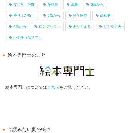
友だち・仲間
多様性
成長
3歳から
盛り上がる！
6歳から
科学絵本
高齢者
4歳から
ロングセラー
あたたまる
ひとやすみ
小学生（低学年）
絵本専門士のこと
絵本専門士については
こちら
をご覧ください。
今読みたい夏の絵本