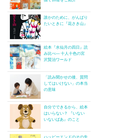
誰かのために、がんばり
たいときに『花さき山』
絵本『水仙月の四日』読
み比べ― 十人十色の宮
沢賢治ワールド
「読み聞かせの後、質問
してはいけない」の本当
の意味
自分でできるから、絵本
はいらない？ 『いない
いないばあ』のこと
ハッピーエンドのその先