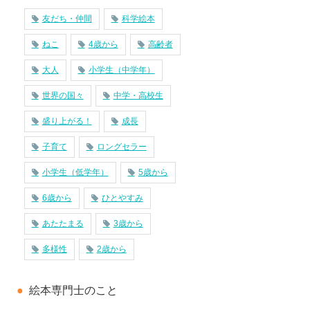
友だち・仲間
科学絵本
ねこ
4歳から
高齢者
大人
小学生（中学年）
世界の国々
中学・高校生
盛り上がる！
成長
子育て
ロングセラー
小学生（低学年）
5歳から
6歳から
ひとやすみ
あたたまる
3歳から
多様性
2歳から
絵本専門士のこと