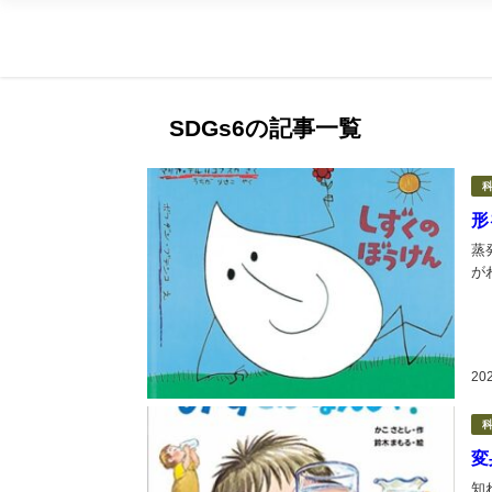
SDGs6の記事一覧
形
蒸
が
20
変
知