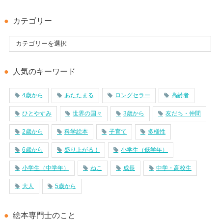
カテゴリー
人気のキーワード
4歳から
あたたまる
ロングセラー
高齢者
ひとやすみ
世界の国々
3歳から
友だち・仲間
2歳から
科学絵本
子育て
多様性
6歳から
盛り上がる！
小学生（低学年）
小学生（中学年）
ねこ
成長
中学・高校生
大人
5歳から
絵本専門士のこと